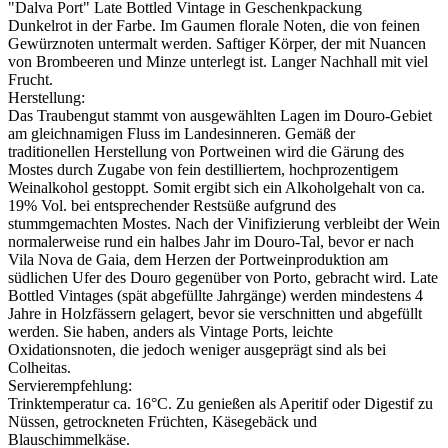
"Dalva Port" Late Bottled Vintage in Geschenkpackung
Dunkelrot in der Farbe. Im Gaumen florale Noten, die von feinen
Gewürznoten untermalt werden. Saftiger Körper, der mit Nuancen
von Brombeeren und Minze unterlegt ist. Langer Nachhall mit viel
Frucht.
Herstellung:
Das Traubengut stammt von ausgewählten Lagen im Douro-Gebiet
am gleichnamigen Fluss im Landesinneren. Gemäß der
traditionellen Herstellung von Portweinen wird die Gärung des
Mostes durch Zugabe von fein destilliertem, hochprozentigem
Weinalkohol gestoppt. Somit ergibt sich ein Alkoholgehalt von ca.
19% Vol. bei entsprechender Restsüße aufgrund des
stummgemachten Mostes. Nach der Vinifizierung verbleibt der Wein
normalerweise rund ein halbes Jahr im Douro-Tal, bevor er nach
Vila Nova de Gaia, dem Herzen der Portweinproduktion am
südlichen Ufer des Douro gegenüber von Porto, gebracht wird. Late
Bottled Vintages (spät abgefüllte Jahrgänge) werden mindestens 4
Jahre in Holzfässern gelagert, bevor sie verschnitten und abgefüllt
werden. Sie haben, anders als Vintage Ports, leichte
Oxidationsnoten, die jedoch weniger ausgeprägt sind als bei
Colheitas.
Servierempfehlung:
Trinktemperatur ca. 16°C. Zu genießen als Aperitif oder Digestif zu
Nüssen, getrockneten Früchten, Käsegebäck und
Blauschimmelkäse.