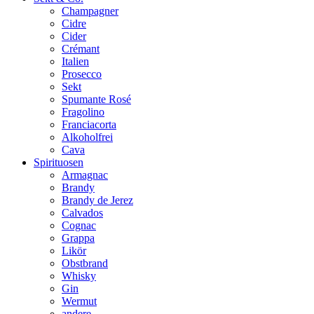
Champagner
Cidre
Cider
Crémant
Italien
Prosecco
Sekt
Spumante Rosé
Fragolino
Franciacorta
Alkoholfrei
Cava
Spirituosen
Armagnac
Brandy
Brandy de Jerez
Calvados
Cognac
Grappa
Likör
Obstbrand
Whisky
Gin
Wermut
andere