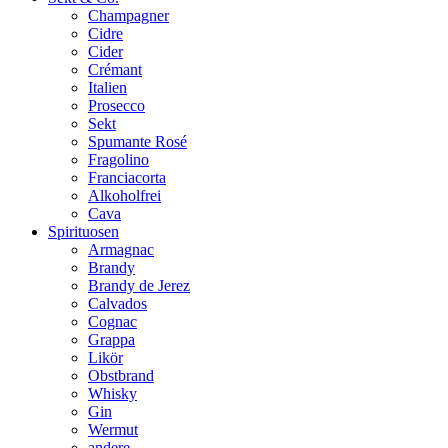
Champagner
Cidre
Cider
Crémant
Italien
Prosecco
Sekt
Spumante Rosé
Fragolino
Franciacorta
Alkoholfrei
Cava
Spirituosen
Armagnac
Brandy
Brandy de Jerez
Calvados
Cognac
Grappa
Likör
Obstbrand
Whisky
Gin
Wermut
andere