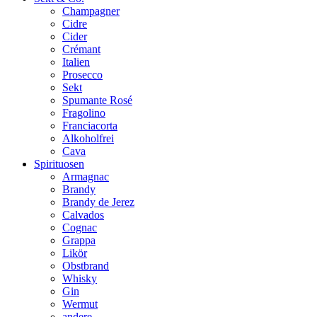
Champagner
Cidre
Cider
Crémant
Italien
Prosecco
Sekt
Spumante Rosé
Fragolino
Franciacorta
Alkoholfrei
Cava
Spirituosen
Armagnac
Brandy
Brandy de Jerez
Calvados
Cognac
Grappa
Likör
Obstbrand
Whisky
Gin
Wermut
andere