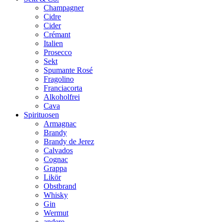
Champagner
Cidre
Cider
Crémant
Italien
Prosecco
Sekt
Spumante Rosé
Fragolino
Franciacorta
Alkoholfrei
Cava
Spirituosen
Armagnac
Brandy
Brandy de Jerez
Calvados
Cognac
Grappa
Likör
Obstbrand
Whisky
Gin
Wermut
andere