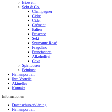
Biowein
Sekt & Co.
Champagner
Cidre
Cider
Crémant
Italien
Prosecco
Sekt
Spumante Rosé
Fragolino
Franciacorta
Alkoholfrei
Cava
Spirituosen
Feinkost
Firmenportrait
Ihre Vorteile
Aktuelles
Kontakt
Informationen
Datenschutzerklärung
Firmenportrait