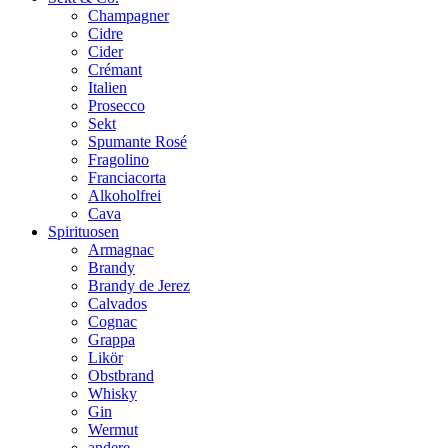
Champagner
Cidre
Cider
Crémant
Italien
Prosecco
Sekt
Spumante Rosé
Fragolino
Franciacorta
Alkoholfrei
Cava
Spirituosen
Armagnac
Brandy
Brandy de Jerez
Calvados
Cognac
Grappa
Likör
Obstbrand
Whisky
Gin
Wermut
andere