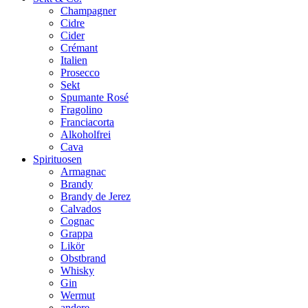
Champagner
Cidre
Cider
Crémant
Italien
Prosecco
Sekt
Spumante Rosé
Fragolino
Franciacorta
Alkoholfrei
Cava
Spirituosen
Armagnac
Brandy
Brandy de Jerez
Calvados
Cognac
Grappa
Likör
Obstbrand
Whisky
Gin
Wermut
andere