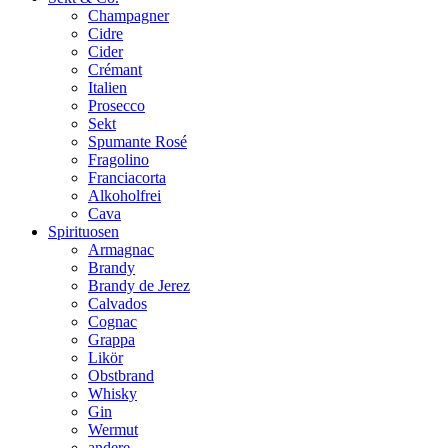
Champagner
Cidre
Cider
Crémant
Italien
Prosecco
Sekt
Spumante Rosé
Fragolino
Franciacorta
Alkoholfrei
Cava
Spirituosen
Armagnac
Brandy
Brandy de Jerez
Calvados
Cognac
Grappa
Likör
Obstbrand
Whisky
Gin
Wermut
andere