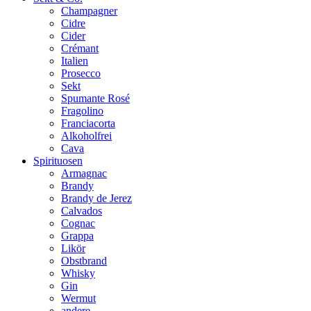
Champagner
Cidre
Cider
Crémant
Italien
Prosecco
Sekt
Spumante Rosé
Fragolino
Franciacorta
Alkoholfrei
Cava
Spirituosen
Armagnac
Brandy
Brandy de Jerez
Calvados
Cognac
Grappa
Likör
Obstbrand
Whisky
Gin
Wermut
andere