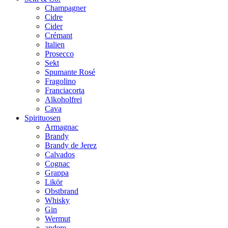
Champagner
Cidre
Cider
Crémant
Italien
Prosecco
Sekt
Spumante Rosé
Fragolino
Franciacorta
Alkoholfrei
Cava
Spirituosen
Armagnac
Brandy
Brandy de Jerez
Calvados
Cognac
Grappa
Likör
Obstbrand
Whisky
Gin
Wermut
andere