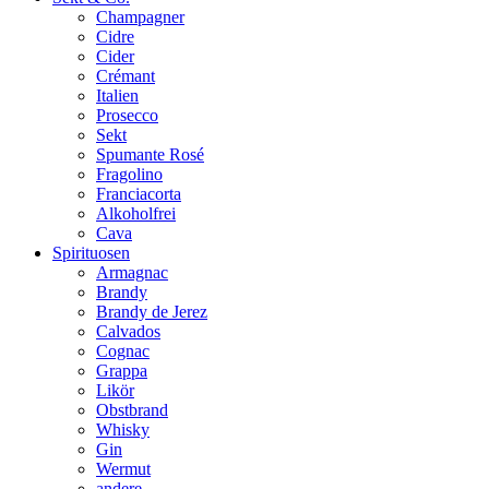
Champagner
Cidre
Cider
Crémant
Italien
Prosecco
Sekt
Spumante Rosé
Fragolino
Franciacorta
Alkoholfrei
Cava
Spirituosen
Armagnac
Brandy
Brandy de Jerez
Calvados
Cognac
Grappa
Likör
Obstbrand
Whisky
Gin
Wermut
andere