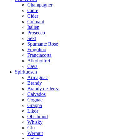
Champagner
Cidre
Cider
Crémant
Italien
Prosecco
Sekt
Spumante Rosé
Fragolino
Franciacorta
Alkoholfrei
Cava
Spirituosen
Armagnac
Brandy
Brandy de Jerez
Calvados
Cognac
Grappa
Likör
Obstbrand
Whisky
Gin
Wermut
andere