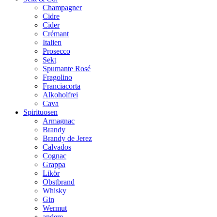
Champagner
Cidre
Cider
Crémant
Italien
Prosecco
Sekt
Spumante Rosé
Fragolino
Franciacorta
Alkoholfrei
Cava
Spirituosen
Armagnac
Brandy
Brandy de Jerez
Calvados
Cognac
Grappa
Likör
Obstbrand
Whisky
Gin
Wermut
andere