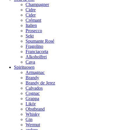
Champagner
Cidre
Cider
Crémant
Italien
Prosecco
Sekt
Spumante Rosé
Fragolino
Franciacorta
Alkoholfrei
Cava
Spirituosen
Armagnac
Brandy
Brandy de Jerez
Calvados
Cognac
Grappa
Likör
Obstbrand
Whisky
Gin
Wermut
andere