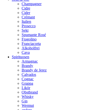
Champagner
Cidre
Cider
Crémant
Italien
Prosecco
Sekt
Spumante Rosé
Fragolino
Franciacorta
Alkoholfrei
Cava
Spirituosen
Armagnac
Brandy
Brandy de Jerez
Calvados
Cognac
Grappa
Likör
Obstbrand
Whisky
Gin
Wermut
andere