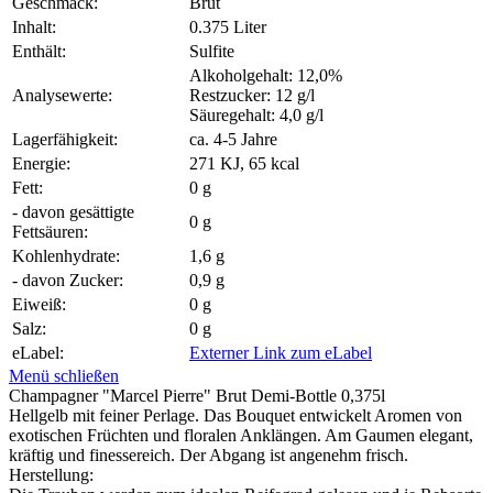
Geschmack:
Brut
Inhalt:
0.375 Liter
Enthält:
Sulfite
Alkoholgehalt: 12,0%
Analysewerte:
Restzucker: 12 g/l
Säuregehalt: 4,0 g/l
Lagerfähigkeit:
ca. 4-5 Jahre
Energie:
271 KJ, 65 kcal
Fett:
0 g
- davon gesättigte
0 g
Fettsäuren:
Kohlenhydrate:
1,6 g
- davon Zucker:
0,9 g
Eiweiß:
0 g
Salz:
0 g
eLabel:
Externer Link zum eLabel
Menü schließen
Champagner "Marcel Pierre" Brut Demi-Bottle 0,375l
Hellgelb mit feiner Perlage. Das Bouquet entwickelt Aromen von
exotischen Früchten und floralen Anklängen. Am Gaumen elegant,
kräftig und finessereich. Der Abgang ist angenehm frisch.
Herstellung: