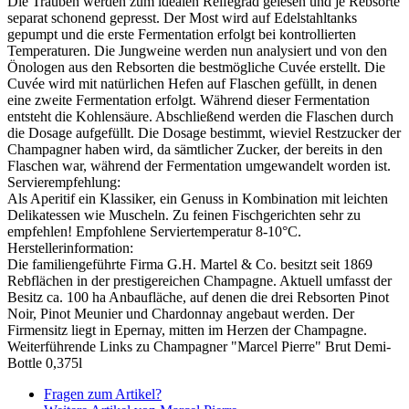
Die Trauben werden zum idealen Reifegrad gelesen und je Rebsorte
separat schonend gepresst. Der Most wird auf Edelstahltanks
gepumpt und die erste Fermentation erfolgt bei kontrollierten
Temperaturen. Die Jungweine werden nun analysiert und von den
Önologen aus den Rebsorten die bestmögliche Cuvée erstellt. Die
Cuvée wird mit natürlichen Hefen auf Flaschen gefüllt, in denen
eine zweite Fermentation erfolgt. Während dieser Fermentation
entsteht die Kohlensäure. Abschließend werden die Flaschen durch
die Dosage aufgefüllt. Die Dosage bestimmt, wieviel Restzucker der
Champagner haben wird, da sämtlicher Zucker, der bereits in den
Flaschen war, während der Fermentation umgewandelt worden ist.
Servierempfehlung:
Als Aperitif ein Klassiker, ein Genuss in Kombination mit leichten
Delikatessen wie Muscheln. Zu feinen Fischgerichten sehr zu
empfehlen! Empfohlene Serviertemperatur 8-10°C.
Herstellerinformation:
Die familiengeführte Firma G.H. Martel & Co. besitzt seit 1869
Rebflächen in der prestigereichen Champagne. Aktuell umfasst der
Besitz ca. 100 ha Anbaufläche, auf denen die drei Rebsorten Pinot
Noir, Pinot Meunier und Chardonnay angebaut werden. Der
Firmensitz liegt in Epernay, mitten im Herzen der Champagne.
Weiterführende Links zu Champagner "Marcel Pierre" Brut Demi-
Bottle 0,375l
Fragen zum Artikel?