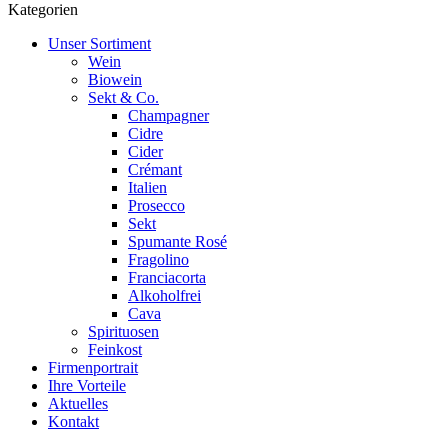
Kategorien
Unser Sortiment
Wein
Biowein
Sekt & Co.
Champagner
Cidre
Cider
Crémant
Italien
Prosecco
Sekt
Spumante Rosé
Fragolino
Franciacorta
Alkoholfrei
Cava
Spirituosen
Feinkost
Firmenportrait
Ihre Vorteile
Aktuelles
Kontakt