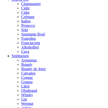
Champagner
Cidre
Cider
Crémant
Italien
Prosecco
Sekt
Spumante Rosé
Fragolino
Franciacorta
Alkoholfrei
Cava
Spirituosen
Armagnac
Brandy
Brandy de Jerez
Calvados
Cognac
Grappa
Likör
Obstbrand
Whisky
Gin
Wermut
andere