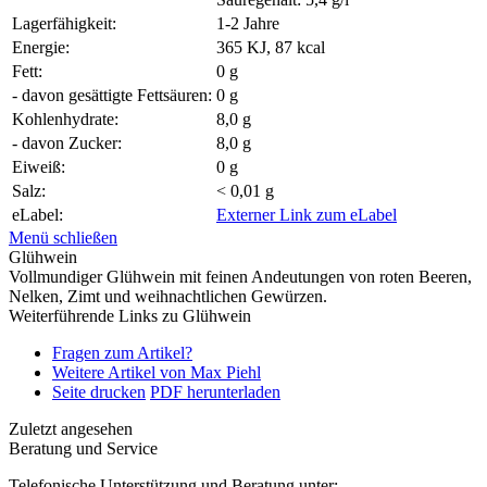
Lagerfähigkeit:
1-2 Jahre
Energie:
365 KJ, 87 kcal
Fett:
0 g
- davon gesättigte Fettsäuren:
0 g
Kohlenhydrate:
8,0 g
- davon Zucker:
8,0 g
Eiweiß:
0 g
Salz:
< 0,01 g
eLabel:
Externer Link zum eLabel
Menü schließen
Glühwein
Vollmundiger Glühwein mit feinen Andeutungen von roten Beeren,
Nelken, Zimt und weihnachtlichen Gewürzen.
Weiterführende Links zu Glühwein
Fragen zum Artikel?
Weitere Artikel von Max Piehl
Seite drucken
PDF herunterladen
Zuletzt angesehen
Beratung und Service
Telefonische Unterstützung und Beratung unter: