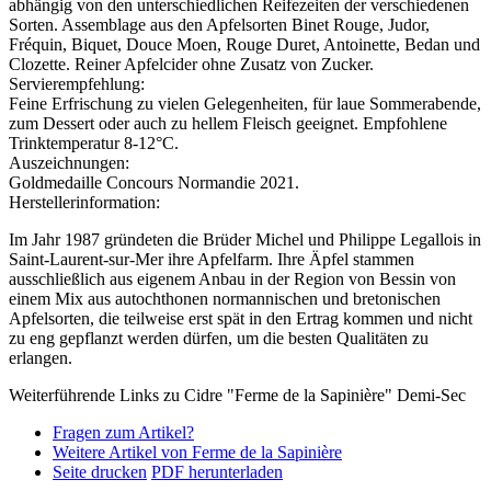
abhängig von den unterschiedlichen Reifezeiten der verschiedenen
Sorten. Assemblage aus den Apfelsorten Binet Rouge, Judor,
Fréquin, Biquet, Douce Moen, Rouge Duret, Antoinette, Bedan und
Clozette. Reiner Apfelcider ohne Zusatz von Zucker.
Servierempfehlung:
Feine Erfrischung zu vielen Gelegenheiten, für laue Sommerabende,
zum Dessert oder auch zu hellem Fleisch geeignet. Empfohlene
Trinktemperatur 8-12°C.
Auszeichnungen:
Goldmedaille Concours Normandie 2021.
Herstellerinformation:
Im Jahr 1987 gründeten die Brüder Michel und Philippe Legallois in
Saint-Laurent-sur-Mer ihre Apfelfarm. Ihre Äpfel stammen
ausschließlich aus eigenem Anbau in der Region von Bessin von
einem Mix aus autochthonen normannischen und bretonischen
Apfelsorten, die teilweise erst spät in den Ertrag kommen und nicht
zu eng gepflanzt werden dürfen, um die besten Qualitäten zu
erlangen.
Weiterführende Links zu Cidre "Ferme de la Sapinière" Demi-Sec
Fragen zum Artikel?
Weitere Artikel von Ferme de la Sapinière
Seite drucken
PDF herunterladen