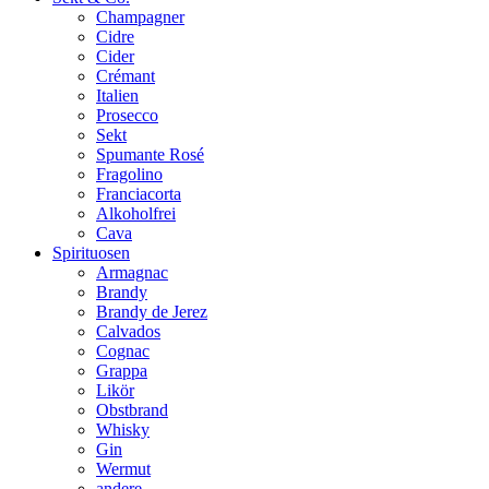
Champagner
Cidre
Cider
Crémant
Italien
Prosecco
Sekt
Spumante Rosé
Fragolino
Franciacorta
Alkoholfrei
Cava
Spirituosen
Armagnac
Brandy
Brandy de Jerez
Calvados
Cognac
Grappa
Likör
Obstbrand
Whisky
Gin
Wermut
andere