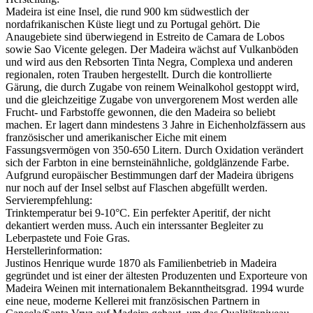
Madeira ist eine Insel, die rund 900 km südwestlich der
nordafrikanischen Küste liegt und zu Portugal gehört. Die
Anaugebiete sind überwiegend in Estreito de Camara de Lobos
sowie Sao Vicente gelegen. Der Madeira wächst auf Vulkanböden
und wird aus den Rebsorten Tinta Negra, Complexa und anderen
regionalen, roten Trauben hergestellt. Durch die kontrollierte
Gärung, die durch Zugabe von reinem Weinalkohol gestoppt wird,
und die gleichzeitige Zugabe von unvergorenem Most werden alle
Frucht- und Farbstoffe gewonnen, die den Madeira so beliebt
machen. Er lagert dann mindestens 3 Jahre in Eichenholzfässern aus
französischer und amerikanischer Eiche mit einem
Fassungsvermögen von 350-650 Litern. Durch Oxidation verändert
sich der Farbton in eine bernsteinähnliche, goldglänzende Farbe.
Aufgrund europäischer Bestimmungen darf der Madeira übrigens
nur noch auf der Insel selbst auf Flaschen abgefüllt werden.
Servierempfehlung:
Trinktemperatur bei 9-10°C. Ein perfekter Aperitif, der nicht
dekantiert werden muss. Auch ein interssanter Begleiter zu
Leberpastete und Foie Gras.
Herstellerinformation:
Justinos Henrique wurde 1870 als Familienbetrieb in Madeira
gegründet und ist einer der ältesten Produzenten und Exporteure von
Madeira Weinen mit internationalem Bekanntheitsgrad. 1994 wurde
eine neue, moderne Kellerei mit französischen Partnern in