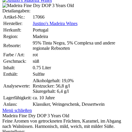
Detailangaben:
Artikel-Nr.:
17066
Hersteller:
Justino's Madeira Wines
Herkunft:
Portugal
Region:
Madeira
95% Tinta Negra, 5% Complexa und andere
Rebsorte:
regionale Rebsorten
Farbe / Art:
rot
Geschmack:
süß
Inhalt:
0.75 Liter
Enthält:
Sulfite
Alkoholgehalt: 19,0%
Analysewerte:
Restzucker: 56,8 g/l
Säuregehalt: 6,4 g/l
Lagerfähigkeit:
ca. 10 Jahre
Anlass:
Klassiker, Weingeschenk, Dessertwein
Menü schließen
Madeira Fine Dry DOP 3 Years Old
Feine Aromen von getrockneten Früchten, Karamel, im Abgang
nach Walnüssen. Harmonisch, mild, weich, mit milder Süße.
Herstellung: