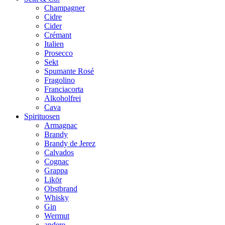
Champagner
Cidre
Cider
Crémant
Italien
Prosecco
Sekt
Spumante Rosé
Fragolino
Franciacorta
Alkoholfrei
Cava
Spirituosen
Armagnac
Brandy
Brandy de Jerez
Calvados
Cognac
Grappa
Likör
Obstbrand
Whisky
Gin
Wermut
andere