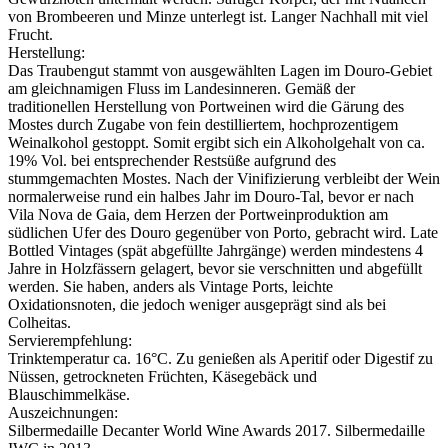
von Brombeeren und Minze unterlegt ist. Langer Nachhall mit viel
Frucht.
Herstellung:
Das Traubengut stammt von ausgewählten Lagen im Douro-Gebiet
am gleichnamigen Fluss im Landesinneren. Gemäß der
traditionellen Herstellung von Portweinen wird die Gärung des
Mostes durch Zugabe von fein destilliertem, hochprozentigem
Weinalkohol gestoppt. Somit ergibt sich ein Alkoholgehalt von ca.
19% Vol. bei entsprechender Restsüße aufgrund des
stummgemachten Mostes. Nach der Vinifizierung verbleibt der Wein
normalerweise rund ein halbes Jahr im Douro-Tal, bevor er nach
Vila Nova de Gaia, dem Herzen der Portweinproduktion am
südlichen Ufer des Douro gegenüber von Porto, gebracht wird. Late
Bottled Vintages (spät abgefüllte Jahrgänge) werden mindestens 4
Jahre in Holzfässern gelagert, bevor sie verschnitten und abgefüllt
werden. Sie haben, anders als Vintage Ports, leichte
Oxidationsnoten, die jedoch weniger ausgeprägt sind als bei
Colheitas.
Servierempfehlung:
Trinktemperatur ca. 16°C. Zu genießen als Aperitif oder Digestif zu
Nüssen, getrockneten Früchten, Käsegebäck und
Blauschimmelkäse.
Auszeichnungen:
Silbermedaille Decanter World Wine Awards 2017. Silbermedaille