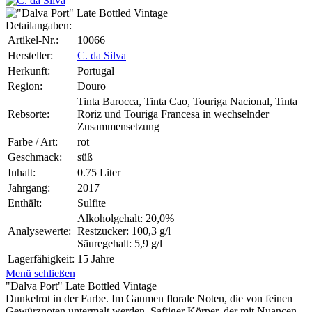
Detailangaben:
Artikel-Nr.:
10066
Hersteller:
C. da Silva
Herkunft:
Portugal
Region:
Douro
Tinta Barocca, Tinta Cao, Touriga Nacional, Tinta
Rebsorte:
Roriz und Touriga Francesa in wechselnder
Zusammensetzung
Farbe / Art:
rot
Geschmack:
süß
Inhalt:
0.75 Liter
Jahrgang:
2017
Enthält:
Sulfite
Alkoholgehalt: 20,0%
Analysewerte:
Restzucker: 100,3 g/l
Säuregehalt: 5,9 g/l
Lagerfähigkeit:
15 Jahre
Menü schließen
"Dalva Port" Late Bottled Vintage
Dunkelrot in der Farbe. Im Gaumen florale Noten, die von feinen
Gewürznoten untermalt werden. Saftiger Körper, der mit Nuancen