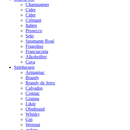
Champagner
Cidre
Cider
Crémant
Italien
Prosecco
Sekt
Spumante Rosé
Fragolino
Franciacorta
Alkoholfrei
Cava
Spirituosen
Armagnac
Brandy
Brandy de Jerez
Calvados
Cognac
Grappa
Likör
Obstbrand
Whisky
Gin
Wermut
andere