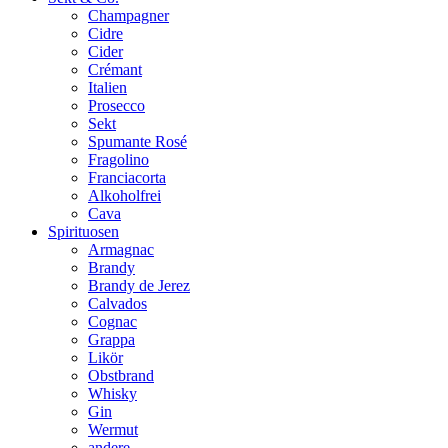
Champagner
Cidre
Cider
Crémant
Italien
Prosecco
Sekt
Spumante Rosé
Fragolino
Franciacorta
Alkoholfrei
Cava
Spirituosen
Armagnac
Brandy
Brandy de Jerez
Calvados
Cognac
Grappa
Likör
Obstbrand
Whisky
Gin
Wermut
andere