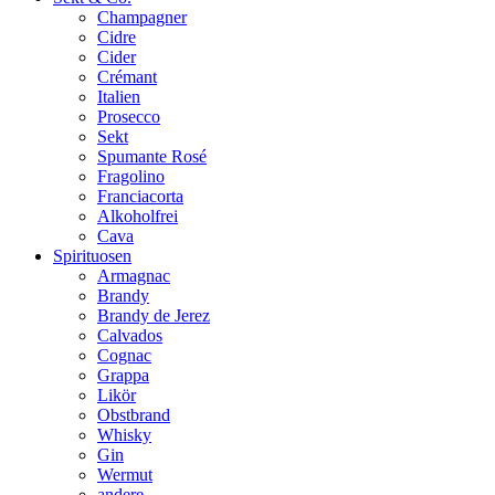
Champagner
Cidre
Cider
Crémant
Italien
Prosecco
Sekt
Spumante Rosé
Fragolino
Franciacorta
Alkoholfrei
Cava
Spirituosen
Armagnac
Brandy
Brandy de Jerez
Calvados
Cognac
Grappa
Likör
Obstbrand
Whisky
Gin
Wermut
andere