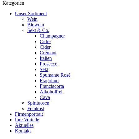
Kategorien
Unser Sortiment
Wein
Biowein
Sekt & Co.
Champagner
Cidre
Cider
Crémant
Italien
Prosecco
Sekt
Spumante Rosé
Fragolino
Franciacorta
Alkoholfrei
Cava
Spirituosen
Feinkost
Firmenportrait
Ihre Vorteile
Aktuelles
Kontakt