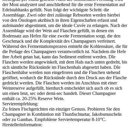
der Most analysiert und anschließend für die erste Fermentation auf
Edelstahltanks gefüllt. Nun folgt der wichtigste Schritt: die
Assemblage. Zwei oder drei zulässige Rebsorten werden hierbei
von den Önologen akribisch in ihren Eigenschaften erfasst und
aufeinander abgestimmt, um die ideale Cuvée zu erlangen. Nach der
Assemblage wird der Wein auf Flaschen gefüllt, in denen ein
Bodensatz aus Hefen für eine zweite Fermentation sorgt, die den
Geschmack und die Komplexität des Champagners verfeinert.
Während des Fermentationsprozess entsteht die Kohlensäure, die für
die Perlage des Champagners verantwortlich ist. Nachdem die Hefe
ihre Arbeit getan hat, kann das Sediment entfernt werden. DIe
Flaschen werden angewinkelt, mit dem Hals nach unten gedreht, bis
sich sämtliche Rückstände im Flaschenhals abgesetzt haben. DIe
Flaschenhälse werden nun eingefroren und die Flaschen stehend
geöffnet, wodurch die Rückstände durch den Druck aus der Flasche
gedrückt werden. Die Flaschen werden im Anschluss mit einer
Weinreserve aufgefüllt, hierdurch entscheidet sich auch ob es sich
um einen brut, sec oder demi-sec handelt. Dieser Champagner
enthält ca. 20-25% Reserve Wein.
Servierempfehlung:
Zu feinen Fischgerichten ein einziger Genuss. Probieren Sie den
Champagner in Kombintion mit Thunfischtartar, Jakobsmuscheln
oder zu Gambas. Empfohlene Serviertemperatur 8-10°C.
Herstellerinformation: