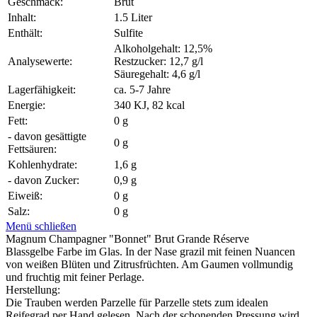
Geschmack:
Brut
Inhalt:
1.5 Liter
Enthält:
Sulfite
Alkoholgehalt: 12,5%
Analysewerte:
Restzucker: 12,7 g/l
Säuregehalt: 4,6 g/l
Lagerfähigkeit:
ca. 5-7 Jahre
Energie:
340 KJ, 82 kcal
Fett:
0 g
- davon gesättigte
0 g
Fettsäuren:
Kohlenhydrate:
1,6 g
- davon Zucker:
0,9 g
Eiweiß:
0 g
Salz:
0 g
Menü schließen
Magnum Champagner "Bonnet" Brut Grande Réserve
Blassgelbe Farbe im Glas. In der Nase grazil mit feinen Nuancen
von weißen Blüten und Zitrusfrüchten. Am Gaumen vollmundig
und fruchtig mit feiner Perlage.
Herstellung:
Die Trauben werden Parzelle für Parzelle stets zum idealen
Reifegrad per Hand gelesen. Nach der schonenden Pressung wird