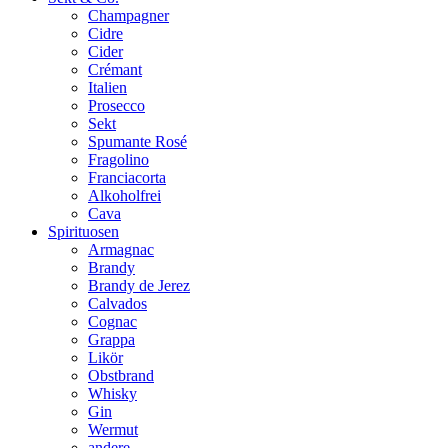
Champagner
Cidre
Cider
Crémant
Italien
Prosecco
Sekt
Spumante Rosé
Fragolino
Franciacorta
Alkoholfrei
Cava
Spirituosen
Armagnac
Brandy
Brandy de Jerez
Calvados
Cognac
Grappa
Likör
Obstbrand
Whisky
Gin
Wermut
andere