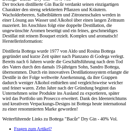
Der trocken distillierte Gin Bacûr verdankt seinen einzigartigen
Charakter den streng selektierten Pflanzen und Kräutern.
Wacholderbeeren, Salbeiblättern und Zitronenschalen werden in
einer Lösung aus Wasser und Alkohol über einen langen Zeitraum
mazeriert. Im Anschluss folgt eine doppelte Destillation, die
ungewünschte Aromen beseitigt und ein feines, geschmeidiges
Destillat mit reinem Bouquet erzielt. Komplex und aromatisch!
Herstellerinformation:
Distilleria Bottega wurde 1977 von Aldo und Rosina Bottega
gegründet und kurze Zeit später nach Pianzano di Godega verlegt.
Bereits nach 6 Jahren wurde die Geschäftsführung nach dem Tod
des Vaters durch den damals 19-jährigen Sohn, Sandro Bottega,
übernommen. Durch ein innovatives Destillationssystem erlangte die
Destille in der Folge weltweite Anerkennung, da ihre Grappen
dadurch weniger Alkohol enthielten und vergleichsweise weicher
und feiner waren. Zehn Jahre nach der Gründung beginnt das
Unternehmen seine Produkte ins Ausland zu exportieren, später
wird das Portfolio um Prosecco erweitert. Dank des Ideenreichtums
und kreativem Verpackungs-Designs ist Bottega heute international
zu einer renommierten Marke geworden!
Weiterführende Links zu Bottega "Bacûr" Dry Gin - 40% Vol.
Fragen zum Artikel?