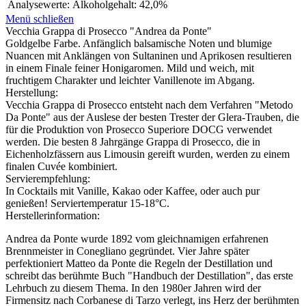
Analysewerte:
Alkoholgehalt: 42,0%
Menü schließen
Vecchia Grappa di Prosecco "Andrea da Ponte"
Goldgelbe Farbe. Anfänglich balsamische Noten und blumige
Nuancen mit Anklängen von Sultaninen und Aprikosen resultieren
in einem Finale feiner Honigaromen. Mild und weich, mit
fruchtigem Charakter und leichter Vanillenote im Abgang.
Herstellung:
Vecchia Grappa di Prosecco entsteht nach dem Verfahren "Metodo
Da Ponte" aus der Auslese der besten Trester der Glera-Trauben, die
für die Produktion von Prosecco Superiore DOCG verwendet
werden. Die besten 8 Jahrgänge Grappa di Prosecco, die in
Eichenholzfässern aus Limousin gereift wurden, werden zu einem
finalen Cuvée kombiniert.
Servierempfehlung:
In Cocktails mit Vanille, Kakao oder Kaffee, oder auch pur
genießen! Serviertemperatur 15-18°C.
Herstellerinformation:
Andrea da Ponte wurde 1892 vom gleichnamigen erfahrenen
Brennmeister in Conegliano gegründet. Vier Jahre später
perfektioniert Matteo da Ponte die Regeln der Destillation und
schreibt das berühmte Buch "Handbuch der Destillation", das erste
Lehrbuch zu diesem Thema. In den 1980er Jahren wird der
Firmensitz nach Corbanese di Tarzo verlegt, ins Herz der berühmten