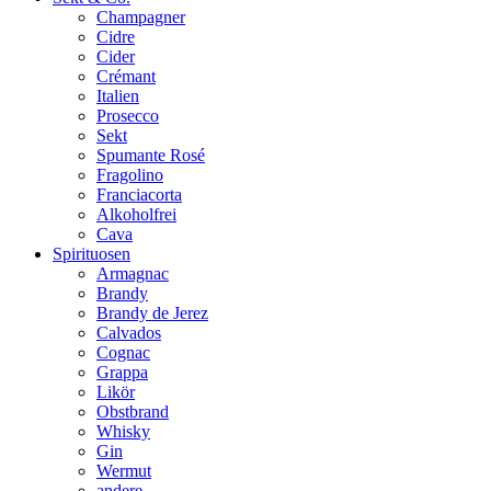
Champagner
Cidre
Cider
Crémant
Italien
Prosecco
Sekt
Spumante Rosé
Fragolino
Franciacorta
Alkoholfrei
Cava
Spirituosen
Armagnac
Brandy
Brandy de Jerez
Calvados
Cognac
Grappa
Likör
Obstbrand
Whisky
Gin
Wermut
andere