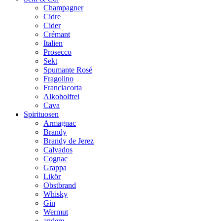
Champagner
Cidre
Cider
Crémant
Italien
Prosecco
Sekt
Spumante Rosé
Fragolino
Franciacorta
Alkoholfrei
Cava
Spirituosen
Armagnac
Brandy
Brandy de Jerez
Calvados
Cognac
Grappa
Likör
Obstbrand
Whisky
Gin
Wermut
andere