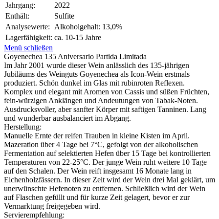
Jahrgang:
2022
Enthält:
Sulfite
Analysewerte:
Alkoholgehalt: 13,0%
Lagerfähigkeit:
ca. 10-15 Jahre
Menü schließen
Goyenechea 135 Aniversario Partida Limitada
Im Jahr 2001 wurde dieser Wein anlässlich des 135-jährigen
Jubiläums des Weinguts Goyenechea als Icon-Wein erstmals
produziert. Schön dunkel im Glas mit rubinroten Reflexen.
Komplex und elegant mit Aromen von Cassis und süßen Früchten,
fein-würzigen Anklängen und Andeutungen von Tabak-Noten.
Ausdrucksvoller, aber sanfter Körper mit saftigen Tanninen. Lang
und wunderbar ausbalanciert im Abgang.
Herstellung:
Manuelle Ernte der reifen Trauben in kleine Kisten im April.
Mazeration über 4 Tage bei 7°C, gefolgt von der alkoholischen
Fermentation auf selektierten Hefen über 15 Tage bei kontrollierten
Temperaturen von 22-25°C. Der junge Wein ruht weitere 10 Tage
auf den Schalen. Der Wein reift insgesamt 16 Monate lang in
Eichenholzfässern. In dieser Zeit wird der Wein drei Mal geklärt, um
unerwünschte Hefenoten zu entfernen. Schließlich wird der Wein
auf Flaschen gefüllt und für kurze Zeit gelagert, bevor er zur
Vermarktung freigegeben wird.
Servierempfehlung: