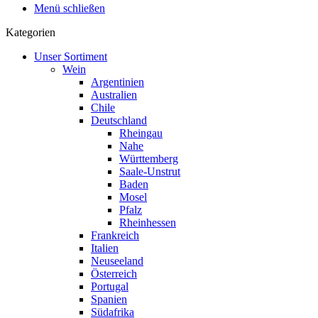
Menü schließen
Kategorien
Unser Sortiment
Wein
Argentinien
Australien
Chile
Deutschland
Rheingau
Nahe
Württemberg
Saale-Unstrut
Baden
Mosel
Pfalz
Rheinhessen
Frankreich
Italien
Neuseeland
Österreich
Portugal
Spanien
Südafrika