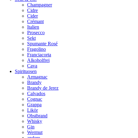
Champagner
Cidre
Cider
Crémant
Italien
Prosecco
Sekt
Spumante Rosé
Fragolino
Franciacorta
Alkoholfrei
Cava
Spirituosen
Armagnac
Brandy
Brandy de Jerez
Calvados
Cognac
Grappa
Likör
Obstbrand
Whisky
Gin
Wermut
andere