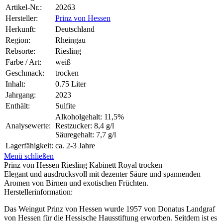
Artikel-Nr.:
20263
Hersteller:
Prinz von Hessen
Herkunft:
Deutschland
Region:
Rheingau
Rebsorte:
Riesling
Farbe / Art:
weiß
Geschmack:
trocken
Inhalt:
0.75 Liter
Jahrgang:
2023
Enthält:
Sulfite
Alkoholgehalt: 11,5%
Analysewerte:
Restzucker: 8,4 g/l
Säuregehalt: 7,7 g/l
Lagerfähigkeit:
ca. 2-3 Jahre
Menü schließen
Prinz von Hessen Riesling Kabinett Royal trocken
Elegant und ausdrucksvoll mit dezenter Säure und spannenden
Aromen von Birnen und exotischen Früchten.
Herstellerinformation:
Das Weingut Prinz von Hessen wurde 1957 von Donatus Landgraf
von Hessen für die Hessische Hausstiftung erworben. Seitdem ist es