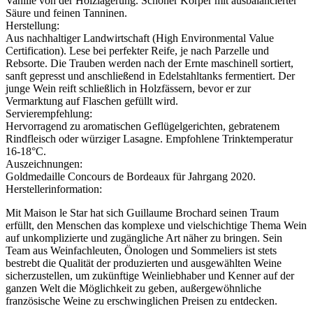
Vanille von der Holzlagerung. Schöner Körper mit ausbalancierter
Säure und feinen Tanninen.
Herstellung:
Aus nachhaltiger Landwirtschaft (High Environmental Value
Certification). Lese bei perfekter Reife, je nach Parzelle und
Rebsorte. Die Trauben werden nach der Ernte maschinell sortiert,
sanft gepresst und anschließend in Edelstahltanks fermentiert. Der
junge Wein reift schließlich in Holzfässern, bevor er zur
Vermarktung auf Flaschen gefüllt wird.
Servierempfehlung:
Hervorragend zu aromatischen Geflügelgerichten, gebratenem
Rindfleisch oder würziger Lasagne. Empfohlene Trinktemperatur
16-18°C.
Auszeichnungen:
Goldmedaille Concours de Bordeaux für Jahrgang 2020.
Herstellerinformation:
Mit Maison le Star hat sich Guillaume Brochard seinen Traum
erfüllt, den Menschen das komplexe und vielschichtige Thema Wein
auf unkomplizierte und zugängliche Art näher zu bringen. Sein
Team aus Weinfachleuten, Önologen und Sommeliers ist stets
bestrebt die Qualität der produzierten und ausgewählten Weine
sicherzustellen, um zukünftige Weinliebhaber und Kenner auf der
ganzen Welt die Möglichkeit zu geben, außergewöhnliche
französische Weine zu erschwinglichen Preisen zu entdecken.