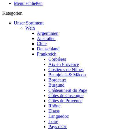
Menü schließen
Kategorien
Unser Sortiment
Wein
Argentinien
Australien
Chile
Deutschland
Frankreich
Corbières
Aix en Provence
Costières de Nîmes
Beaujolais & Mâcon
Bordeaux
Burgund
Châteauneuf du Pape
Côtes de Gascogne
Côtes de Provence
Rhône
Elsass
Languedoc
Loire
Pays d'Oc