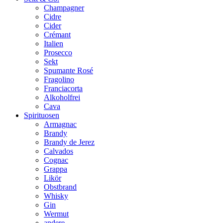
Champagner
Cidre
Cider
Crémant
Italien
Prosecco
Sekt
Spumante Rosé
Fragolino
Franciacorta
Alkoholfrei
Cava
Spirituosen
Armagnac
Brandy
Brandy de Jerez
Calvados
Cognac
Grappa
Likör
Obstbrand
Whisky
Gin
Wermut
andere