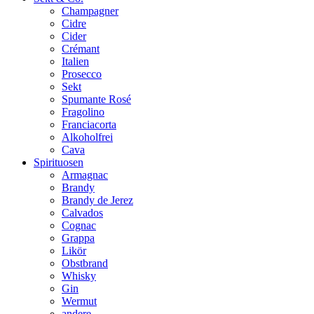
Champagner
Cidre
Cider
Crémant
Italien
Prosecco
Sekt
Spumante Rosé
Fragolino
Franciacorta
Alkoholfrei
Cava
Spirituosen
Armagnac
Brandy
Brandy de Jerez
Calvados
Cognac
Grappa
Likör
Obstbrand
Whisky
Gin
Wermut
andere