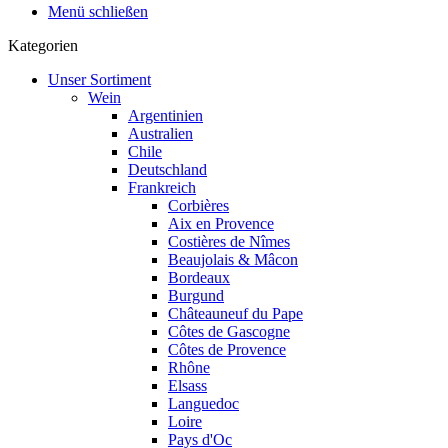
Menü schließen
Kategorien
Unser Sortiment
Wein
Argentinien
Australien
Chile
Deutschland
Frankreich
Corbières
Aix en Provence
Costières de Nîmes
Beaujolais & Mâcon
Bordeaux
Burgund
Châteauneuf du Pape
Côtes de Gascogne
Côtes de Provence
Rhône
Elsass
Languedoc
Loire
Pays d'Oc