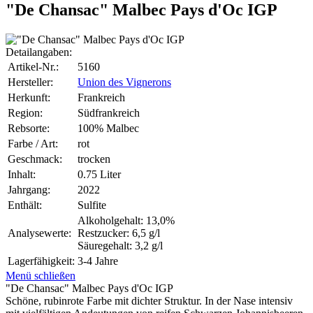
"De Chansac" Malbec Pays d'Oc IGP
Detailangaben:
Artikel-Nr.:
5160
Hersteller:
Union des Vignerons
Herkunft:
Frankreich
Region:
Südfrankreich
Rebsorte:
100% Malbec
Farbe / Art:
rot
Geschmack:
trocken
Inhalt:
0.75 Liter
Jahrgang:
2022
Enthält:
Sulfite
Alkoholgehalt: 13,0%
Analysewerte:
Restzucker: 6,5 g/l
Säuregehalt: 3,2 g/l
Lagerfähigkeit:
3-4 Jahre
Menü schließen
"De Chansac" Malbec Pays d'Oc IGP
Schöne, rubinrote Farbe mit dichter Struktur. In der Nase intensiv