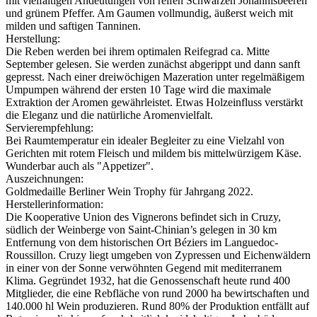
mit vielfältigen Andeutungen von reifen Schwarzen Johannisbeeren
und grünem Pfeffer. Am Gaumen vollmundig, äußerst weich mit
milden und saftigen Tanninen.
Herstellung:
Die Reben werden bei ihrem optimalen Reifegrad ca. Mitte
September gelesen. Sie werden zunächst abgerippt und dann sanft
gepresst. Nach einer dreiwöchigen Mazeration unter regelmäßigem
Umpumpen während der ersten 10 Tage wird die maximale
Extraktion der Aromen gewährleistet. Etwas Holzeinfluss verstärkt
die Eleganz und die natürliche Aromenvielfalt.
Servierempfehlung:
Bei Raumtemperatur ein idealer Begleiter zu eine Vielzahl von
Gerichten mit rotem Fleisch und mildem bis mittelwürzigem Käse.
Wunderbar auch als "Appetizer".
Auszeichnungen:
Goldmedaille Berliner Wein Trophy für Jahrgang 2022.
Herstellerinformation:
Die Kooperative Union des Vignerons befindet sich in Cruzy,
südlich der Weinberge von Saint-Chinian’s gelegen in 30 km
Entfernung von dem historischen Ort Béziers im Languedoc-
Roussillon. Cruzy liegt umgeben von Zypressen und Eichenwäldern
in einer von der Sonne verwöhnten Gegend mit mediterranem
Klima. Gegründet 1932, hat die Genossenschaft heute rund 400
Mitglieder, die eine Rebfläche von rund 2000 ha bewirtschaften und
140.000 hl Wein produzieren. Rund 80% der Produktion entfällt auf