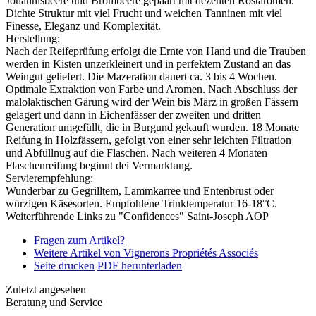
Johannisbeere und Brombeere gepaart mit dezenten Röstaromen.
Dichte Struktur mit viel Frucht und weichen Tanninen mit viel
Finesse, Eleganz und Komplexität.
Herstellung:
Nach der Reifeprüfung erfolgt die Ernte von Hand und die Trauben
werden in Kisten unzerkleinert und in perfektem Zustand an das
Weingut geliefert. Die Mazeration dauert ca. 3 bis 4 Wochen.
Optimale Extraktion von Farbe und Aromen. Nach Abschluss der
malolaktischen Gärung wird der Wein bis März in großen Fässern
gelagert und dann in Eichenfässer der zweiten und dritten
Generation umgefüllt, die in Burgund gekauft wurden. 18 Monate
Reifung in Holzfässern, gefolgt von einer sehr leichten Filtration
und Abfüllnug auf die Flaschen. Nach weiteren 4 Monaten
Flaschenreifung beginnt dei Vermarktung.
Servierempfehlung:
Wunderbar zu Gegrilltem, Lammkarree und Entenbrust oder
würzigen Käsesorten. Empfohlene Trinktemperatur 16-18°C.
Weiterführende Links zu "Confidences" Saint-Joseph AOP
Fragen zum Artikel?
Weitere Artikel von Vignerons Propriétés Associés
Seite drucken
PDF herunterladen
Zuletzt angesehen
Beratung und Service