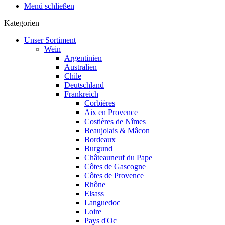
Menü schließen
Kategorien
Unser Sortiment
Wein
Argentinien
Australien
Chile
Deutschland
Frankreich
Corbières
Aix en Provence
Costières de Nîmes
Beaujolais & Mâcon
Bordeaux
Burgund
Châteauneuf du Pape
Côtes de Gascogne
Côtes de Provence
Rhône
Elsass
Languedoc
Loire
Pays d'Oc