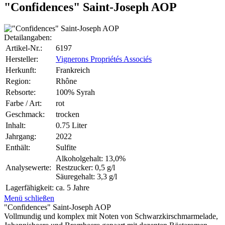
"Confidences" Saint-Joseph AOP
Detailangaben:
Artikel-Nr.:
6197
Hersteller:
Vignerons Propriétés Associés
Herkunft:
Frankreich
Region:
Rhône
Rebsorte:
100% Syrah
Farbe / Art:
rot
Geschmack:
trocken
Inhalt:
0.75 Liter
Jahrgang:
2022
Enthält:
Sulfite
Alkoholgehalt: 13,0%
Analysewerte:
Restzucker: 0,5 g/l
Säuregehalt: 3,3 g/l
Lagerfähigkeit:
ca. 5 Jahre
Menü schließen
"Confidences" Saint-Joseph AOP
Vollmundig und komplex mit Noten von Schwarzkirschmarmelade,