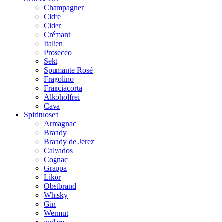
Champagner
Cidre
Cider
Crémant
Italien
Prosecco
Sekt
Spumante Rosé
Fragolino
Franciacorta
Alkoholfrei
Cava
Spirituosen
Armagnac
Brandy
Brandy de Jerez
Calvados
Cognac
Grappa
Likör
Obstbrand
Whisky
Gin
Wermut
andere