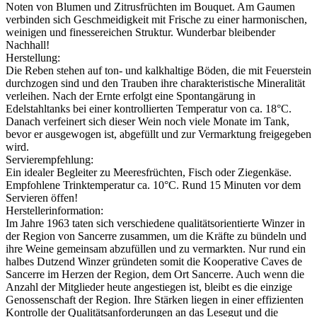
Noten von Blumen und Zitrusfrüchten im Bouquet. Am Gaumen
verbinden sich Geschmeidigkeit mit Frische zu einer harmonischen,
weinigen und finessereichen Struktur. Wunderbar bleibender
Nachhall!
Herstellung:
Die Reben stehen auf ton- und kalkhaltige Böden, die mit Feuerstein
durchzogen sind und den Trauben ihre charakteristische Mineralität
verleihen. Nach der Ernte erfolgt eine Spontangärung in
Edelstahltanks bei einer kontrollierten Temperatur von ca. 18°C.
Danach verfeinert sich dieser Wein noch viele Monate im Tank,
bevor er ausgewogen ist, abgefüllt und zur Vermarktung freigegeben
wird.
Servierempfehlung:
Ein idealer Begleiter zu Meeresfrüchten, Fisch oder Ziegenkäse.
Empfohlene Trinktemperatur ca. 10°C. Rund 15 Minuten vor dem
Servieren öffen!
Herstellerinformation:
Im Jahre 1963 taten sich verschiedene qualitätsorientierte Winzer in
der Region von Sancerre zusammen, um die Kräfte zu bündeln und
ihre Weine gemeinsam abzufüllen und zu vermarkten. Nur rund ein
halbes Dutzend Winzer gründeten somit die Kooperative Caves de
Sancerre im Herzen der Region, dem Ort Sancerre. Auch wenn die
Anzahl der Mitglieder heute angestiegen ist, bleibt es die einzige
Genossenschaft der Region. Ihre Stärken liegen in einer effizienten
Kontrolle der Qualitätsanforderungen an das Lesegut und die