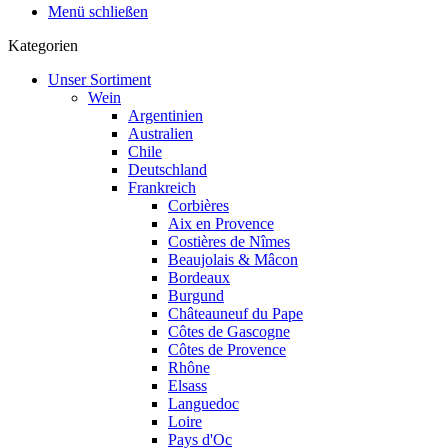
Menü schließen
Kategorien
Unser Sortiment
Wein
Argentinien
Australien
Chile
Deutschland
Frankreich
Corbières
Aix en Provence
Costières de Nîmes
Beaujolais & Mâcon
Bordeaux
Burgund
Châteauneuf du Pape
Côtes de Gascogne
Côtes de Provence
Rhône
Elsass
Languedoc
Loire
Pays d'Oc