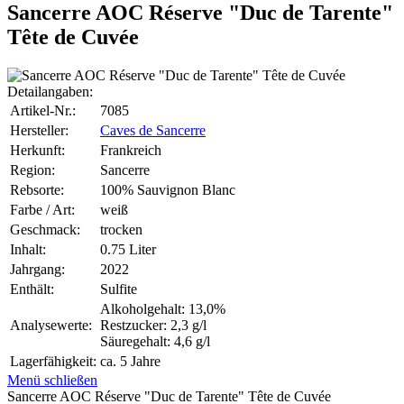
Sancerre AOC Réserve "Duc de Tarente"
Tête de Cuvée
Detailangaben:
Artikel-Nr.:
7085
Hersteller:
Caves de Sancerre
Herkunft:
Frankreich
Region:
Sancerre
Rebsorte:
100% Sauvignon Blanc
Farbe / Art:
weiß
Geschmack:
trocken
Inhalt:
0.75 Liter
Jahrgang:
2022
Enthält:
Sulfite
Alkoholgehalt: 13,0%
Analysewerte:
Restzucker: 2,3 g/l
Säuregehalt: 4,6 g/l
Lagerfähigkeit:
ca. 5 Jahre
Menü schließen
Sancerre AOC Réserve "Duc de Tarente" Tête de Cuvée