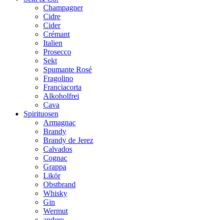
Champagner
Cidre
Cider
Crémant
Italien
Prosecco
Sekt
Spumante Rosé
Fragolino
Franciacorta
Alkoholfrei
Cava
Spirituosen
Armagnac
Brandy
Brandy de Jerez
Calvados
Cognac
Grappa
Likör
Obstbrand
Whisky
Gin
Wermut
andere