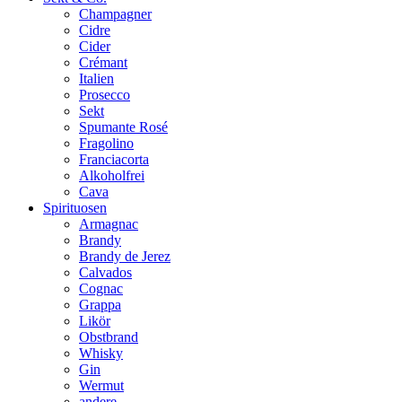
Champagner
Cidre
Cider
Crémant
Italien
Prosecco
Sekt
Spumante Rosé
Fragolino
Franciacorta
Alkoholfrei
Cava
Spirituosen
Armagnac
Brandy
Brandy de Jerez
Calvados
Cognac
Grappa
Likör
Obstbrand
Whisky
Gin
Wermut
andere