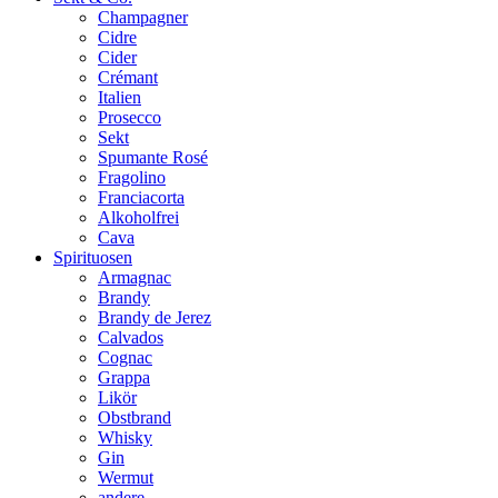
Champagner
Cidre
Cider
Crémant
Italien
Prosecco
Sekt
Spumante Rosé
Fragolino
Franciacorta
Alkoholfrei
Cava
Spirituosen
Armagnac
Brandy
Brandy de Jerez
Calvados
Cognac
Grappa
Likör
Obstbrand
Whisky
Gin
Wermut
andere