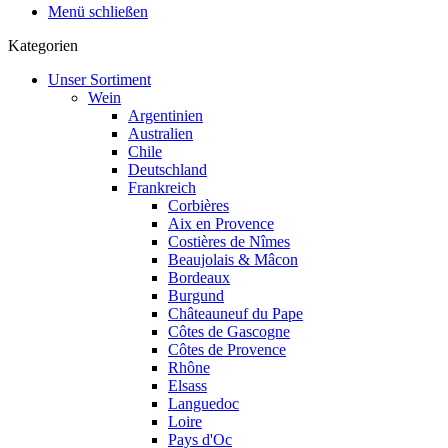
Menü schließen
Kategorien
Unser Sortiment
Wein
Argentinien
Australien
Chile
Deutschland
Frankreich
Corbières
Aix en Provence
Costières de Nîmes
Beaujolais & Mâcon
Bordeaux
Burgund
Châteauneuf du Pape
Côtes de Gascogne
Côtes de Provence
Rhône
Elsass
Languedoc
Loire
Pays d'Oc