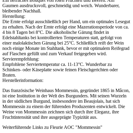
Ein herrliches Bouquet von roten Früchten und Beeren. Am
Gaumen ausdrucksvoll, geschmeidig und weich. Wunderbarer,
bleibender Nachhall.
Herstellung:
Die Ernte erfolgt ausschließlich per Hand, um ein optimales Lesegut
zu erhalten. Nach der Ernte erfolgt eine Mazerationsperiode von ca.
4 bis 8 Tagen bei 8°C. Die alkoholische Gärung findet in
Edelstahltanks bei kontrollierten Temperaturen statt, gefolgt von
einer malolaktischen Gärung bei 25°C. Schließlich reift der Wein
noch einige Monate im Stahltank, bevor er mit optimalem Reifegrad
auf Flaschen gefüllt und zum Verkauf freigegeben wird.
Servierempfehlung:
Empfohlene Serviertemperatur ca. 11-13°C. Wunderbar zu
Schinken- oder Käseplatte sowie feinen Fleischgerichten oder
Braten.
Herstellerinformation:
Das französische Weinhaus Mommessin, gegründet 1865 in Mâcon,
ist eine Institution in der Welt des Burgunders. Mit seinen Wurzeln
in der südlichen Burgund, insbesondere im Beaujolais, hat sich
Mommessin zu einem der führenden Produzenten entwickelt. Die
Weine von Mommessin zeichnen sich durch ihre Eleganz, ihre
Fruchtintensität und ihre ausgeprägte Typizität aus.
Weiterführende Links zu Fleurie AOC "Mommessin"