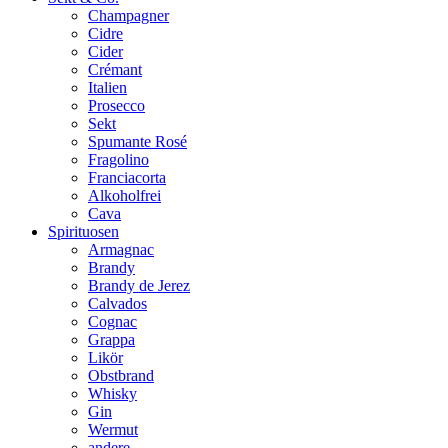
Champagner
Cidre
Cider
Crémant
Italien
Prosecco
Sekt
Spumante Rosé
Fragolino
Franciacorta
Alkoholfrei
Cava
Spirituosen
Armagnac
Brandy
Brandy de Jerez
Calvados
Cognac
Grappa
Likör
Obstbrand
Whisky
Gin
Wermut
andere