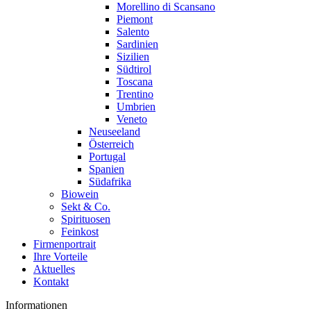
Morellino di Scansano
Piemont
Salento
Sardinien
Sizilien
Südtirol
Toscana
Trentino
Umbrien
Veneto
Neuseeland
Österreich
Portugal
Spanien
Südafrika
Biowein
Sekt & Co.
Spirituosen
Feinkost
Firmenportrait
Ihre Vorteile
Aktuelles
Kontakt
Informationen