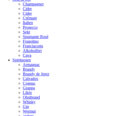
Champagner
Cidre
Cider
Crémant
Italien
Prosecco
Sekt
Spumante Rosé
Fragolino
Franciacorta
Alkoholfrei
Cava
Spirituosen
Armagnac
Brandy
Brandy de Jerez
Calvados
Cognac
Grappa
Likör
Obstbrand
Whisky
Gin
Wermut
andere