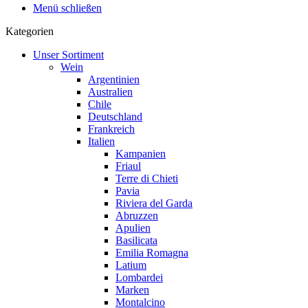
Menü schließen
Kategorien
Unser Sortiment
Wein
Argentinien
Australien
Chile
Deutschland
Frankreich
Italien
Kampanien
Friaul
Terre di Chieti
Pavia
Riviera del Garda
Abruzzen
Apulien
Basilicata
Emilia Romagna
Latium
Lombardei
Marken
Montalcino