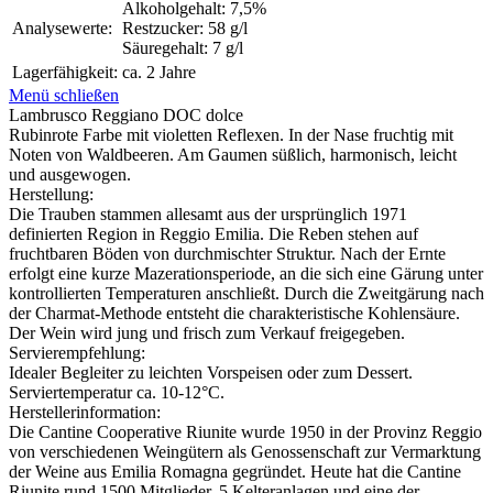
Alkoholgehalt: 7,5%
Analysewerte:
Restzucker: 58 g/l
Säuregehalt: 7 g/l
Lagerfähigkeit:
ca. 2 Jahre
Menü schließen
Lambrusco Reggiano DOC dolce
Rubinrote Farbe mit violetten Reflexen. In der Nase fruchtig mit
Noten von Waldbeeren. Am Gaumen süßlich, harmonisch, leicht
und ausgewogen.
Herstellung:
Die Trauben stammen allesamt aus der ursprünglich 1971
definierten Region in Reggio Emilia. Die Reben stehen auf
fruchtbaren Böden von durchmischter Struktur. Nach der Ernte
erfolgt eine kurze Mazerationsperiode, an die sich eine Gärung unter
kontrollierten Temperaturen anschließt. Durch die Zweitgärung nach
der Charmat-Methode entsteht die charakteristische Kohlensäure.
Der Wein wird jung und frisch zum Verkauf freigegeben.
Servierempfehlung:
Idealer Begleiter zu leichten Vorspeisen oder zum Dessert.
Serviertemperatur ca. 10-12°C.
Herstellerinformation:
Die Cantine Cooperative Riunite wurde 1950 in der Provinz Reggio
von verschiedenen Weingütern als Genossenschaft zur Vermarktung
der Weine aus Emilia Romagna gegründet. Heute hat die Cantine
Riunite rund 1500 Mitglieder, 5 Kelteranlagen und eine der