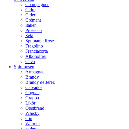
Champagner
Cidre
Cider
Crémant
Italien
Prosecco
Sekt
Spumante Rosé
Fragolino
Franciacorta
Alkoholfrei
Cava
Spirituosen
Armagnac
Brandy
Brandy de Jerez
Calvados
Cognac
Grappa
Likör
Obstbrand
Whisky
Gin
Wermut
andere