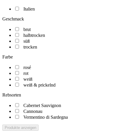
Italien
Geschmack
brut
halbtrocken
süß
trocken
Farbe
rosé
rot
weiß
weiß & prickelnd
Rebsorten
Cabernet Sauvignon
Cannonau
Vermentino di Sardegna
Produkte anzeigen