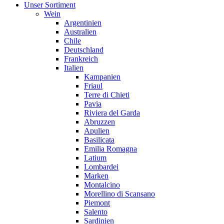
Unser Sortiment
Wein
Argentinien
Australien
Chile
Deutschland
Frankreich
Italien
Kampanien
Friaul
Terre di Chieti
Pavia
Riviera del Garda
Abruzzen
Apulien
Basilicata
Emilia Romagna
Latium
Lombardei
Marken
Montalcino
Morellino di Scansano
Piemont
Salento
Sardinien