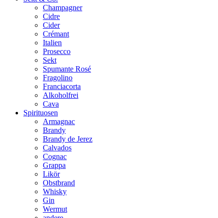
Champagner
Cidre
Cider
Crémant
Italien
Prosecco
Sekt
Spumante Rosé
Fragolino
Franciacorta
Alkoholfrei
Cava
Spirituosen
Armagnac
Brandy
Brandy de Jerez
Calvados
Cognac
Grappa
Likör
Obstbrand
Whisky
Gin
Wermut
andere