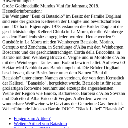
Auszeichnungen:
Große Goldmedaille Mundus Vini für Jahrgang 2018.
Herstellerinformation:
Die Weingüter "Beni di Batasiolo” im Besitz der Familie Dogliani
sind eine der größten Kellereien der Langhe und bewirtschafteten
rund 107 ha in Eigenregie. 1978 erstanden die Brüder Dogliani die
geschichtsträchtige Kellerei Chiola in La Morra, der die Weinberge
aus dem Familienbesitz eingegliedert wurden. Heute werden 9
Gutshöfe in La Morra mit den Weinbergen Batasiolo, Morino,
Cerequio und Zonchetta, in Serralunga d’Alba mit den Weinbergen
Boscareto und der geschichtsträchtigen Corda della Briccolina, in
Barolo mit dem Weinberg Bricco di Vergne und in Monforte d’Alba
mit den Weinbergen Tantesi und Bofani bewirtschaftet. Auf etwa 60
Hektar wird Nebbiolo aus Barolo angebaut. Die Brüder Dogliani
beschlossen, diese Besitztümer unter dem Namen "Beni di
Batasiolo" unter einem Namen zu vereinen, der von dem Kernstück
der Kellerei, "Batasiolo", hergeleitet wurde. Batasiolo ist für seine
großartigen Rotweine berühmt und erzeugt die angesehensten
Weine der Region wie Barolo, Barbaresco, Barbera d’Alba Sovrana
und Dolcetto d’Alba Bricco di Vergne. Außerdem werden
wunderbare Weißweine wie Gavi aus der Gemeinde Gavi herstellt.
Weiterführende Links zu Barolo DOCG "Black Label" "Batasiolo"
Fragen zum Artikel?
Weitere Artikel von Batasiolo