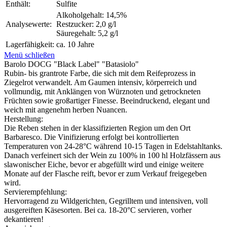
Enthält:
Sulfite
Alkoholgehalt: 14,5%
Analysewerte:
Restzucker: 2,0 g/l
Säuregehalt: 5,2 g/l
Lagerfähigkeit:
ca. 10 Jahre
Menü schließen
Barolo DOCG "Black Label" "Batasiolo"
Rubin- bis grantrote Farbe, die sich mit dem Reifeprozess in
Ziegelrot verwandelt. Am Gaumen intensiv, körperreich und
vollmundig, mit Anklängen von Würznoten und getrockneten
Früchten sowie großartiger Finesse. Beeindruckend, elegant und
weich mit angenehm herben Nuancen.
Herstellung:
Die Reben stehen in der klassifizierten Region um den Ort
Barbaresco. Die Vinifizierung erfolgt bei kontrollierten
Temperaturen von 24-28°C während 10-15 Tagen in Edelstahltanks.
Danach verfeinert sich der Wein zu 100% in 100 hl Holzfässern aus
slawonischer Eiche, bevor er abgefüllt wird und einige weitere
Monate auf der Flasche reift, bevor er zum Verkauf freigegeben
wird.
Servierempfehlung:
Hervorragend zu Wildgerichten, Gegrilltem und intensiven, voll
ausgereiften Käsesorten. Bei ca. 18-20°C servieren, vorher
dekantieren!