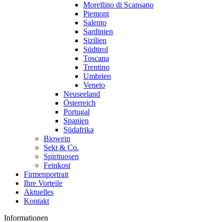
Morellino di Scansano
Piemont
Salento
Sardinien
Sizilien
Südtirol
Toscana
Trentino
Umbrien
Veneto
Neuseeland
Österreich
Portugal
Spanien
Südafrika
Biowein
Sekt & Co.
Spirituosen
Feinkost
Firmenportrait
Ihre Vorteile
Aktuelles
Kontakt
Informationen