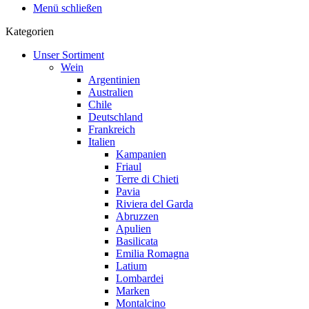
Menü schließen
Kategorien
Unser Sortiment
Wein
Argentinien
Australien
Chile
Deutschland
Frankreich
Italien
Kampanien
Friaul
Terre di Chieti
Pavia
Riviera del Garda
Abruzzen
Apulien
Basilicata
Emilia Romagna
Latium
Lombardei
Marken
Montalcino