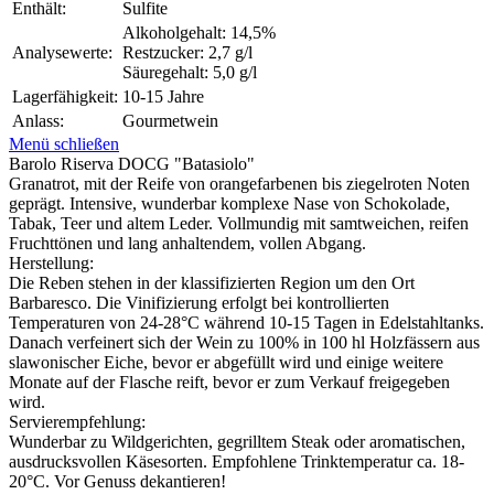
Enthält:
Sulfite
Alkoholgehalt: 14,5%
Analysewerte:
Restzucker: 2,7 g/l
Säuregehalt: 5,0 g/l
Lagerfähigkeit:
10-15 Jahre
Anlass:
Gourmetwein
Menü schließen
Barolo Riserva DOCG "Batasiolo"
Granatrot, mit der Reife von orangefarbenen bis ziegelroten Noten
geprägt. Intensive, wunderbar komplexe Nase von Schokolade,
Tabak, Teer und altem Leder. Vollmundig mit samtweichen, reifen
Fruchttönen und lang anhaltendem, vollen Abgang.
Herstellung:
Die Reben stehen in der klassifizierten Region um den Ort
Barbaresco. Die Vinifizierung erfolgt bei kontrollierten
Temperaturen von 24-28°C während 10-15 Tagen in Edelstahltanks.
Danach verfeinert sich der Wein zu 100% in 100 hl Holzfässern aus
slawonischer Eiche, bevor er abgefüllt wird und einige weitere
Monate auf der Flasche reift, bevor er zum Verkauf freigegeben
wird.
Servierempfehlung:
Wunderbar zu Wildgerichten, gegrilltem Steak oder aromatischen,
ausdrucksvollen Käsesorten. Empfohlene Trinktemperatur ca. 18-
20°C. Vor Genuss dekantieren!