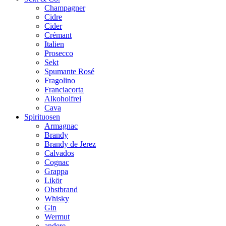
Champagner
Cidre
Cider
Crémant
Italien
Prosecco
Sekt
Spumante Rosé
Fragolino
Franciacorta
Alkoholfrei
Cava
Spirituosen
Armagnac
Brandy
Brandy de Jerez
Calvados
Cognac
Grappa
Likör
Obstbrand
Whisky
Gin
Wermut
andere