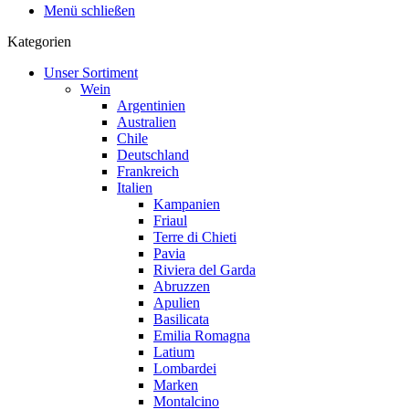
Menü schließen
Kategorien
Unser Sortiment
Wein
Argentinien
Australien
Chile
Deutschland
Frankreich
Italien
Kampanien
Friaul
Terre di Chieti
Pavia
Riviera del Garda
Abruzzen
Apulien
Basilicata
Emilia Romagna
Latium
Lombardei
Marken
Montalcino