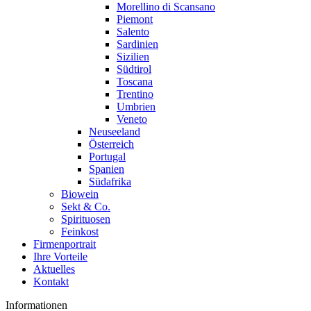
Morellino di Scansano
Piemont
Salento
Sardinien
Sizilien
Südtirol
Toscana
Trentino
Umbrien
Veneto
Neuseeland
Österreich
Portugal
Spanien
Südafrika
Biowein
Sekt & Co.
Spirituosen
Feinkost
Firmenportrait
Ihre Vorteile
Aktuelles
Kontakt
Informationen