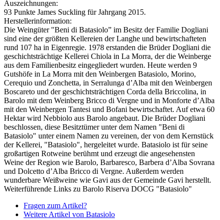
Auszeichnungen:
93 Punkte James Suckling für Jahrgang 2015.
Herstellerinformation:
Die Weingüter "Beni di Batasiolo” im Besitz der Familie Dogliani
sind eine der größten Kellereien der Langhe und bewirtschafteten
rund 107 ha in Eigenregie. 1978 erstanden die Brüder Dogliani die
geschichtsträchtige Kellerei Chiola in La Morra, der die Weinberge
aus dem Familienbesitz eingegliedert wurden. Heute werden 9
Gutshöfe in La Morra mit den Weinbergen Batasiolo, Morino,
Cerequio und Zonchetta, in Serralunga d’Alba mit den Weinbergen
Boscareto und der geschichtsträchtigen Corda della Briccolina, in
Barolo mit dem Weinberg Bricco di Vergne und in Monforte d’Alba
mit den Weinbergen Tantesi und Bofani bewirtschaftet. Auf etwa 60
Hektar wird Nebbiolo aus Barolo angebaut. Die Brüder Dogliani
beschlossen, diese Besitztümer unter dem Namen "Beni di
Batasiolo" unter einem Namen zu vereinen, der von dem Kernstück
der Kellerei, "Batasiolo", hergeleitet wurde. Batasiolo ist für seine
großartigen Rotweine berühmt und erzeugt die angesehensten
Weine der Region wie Barolo, Barbaresco, Barbera d’Alba Sovrana
und Dolcetto d’Alba Bricco di Vergne. Außerdem werden
wunderbare Weißweine wie Gavi aus der Gemeinde Gavi herstellt.
Weiterführende Links zu Barolo Riserva DOCG "Batasiolo"
Fragen zum Artikel?
Weitere Artikel von Batasiolo