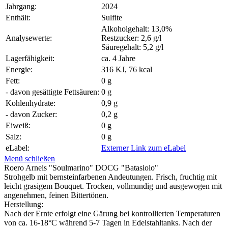
Jahrgang:
2024
Enthält:
Sulfite
Alkoholgehalt: 13,0%
Analysewerte:
Restzucker: 2,6 g/l
Säuregehalt: 5,2 g/l
Lagerfähigkeit:
ca. 4 Jahre
Energie:
316 KJ, 76 kcal
Fett:
0 g
- davon gesättigte Fettsäuren:
0 g
Kohlenhydrate:
0,9 g
- davon Zucker:
0,2 g
Eiweiß:
0 g
Salz:
0 g
eLabel:
Externer Link zum eLabel
Menü schließen
Roero Arneis "Soulmarino" DOCG "Batasiolo"
Strohgelb mit bernsteinfarbenen Andeutungen. Frisch, fruchtig mit
leicht grasigem Bouquet. Trocken, vollmundig und ausgewogen mit
angenehmen, feinen Bittertönen.
Herstellung:
Nach der Ernte erfolgt eine Gärung bei kontrollierten Temperaturen
von ca. 16-18°C während 5-7 Tagen in Edelstahltanks. Nach der