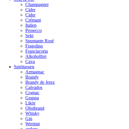
Champagner
Cidre
Cider
Crémant
Italien
Prosecco
Sekt
Spumante Rosé
Fragolino
Franciacorta
Alkoholfrei
Cava
Spirituosen
Armagnac
Brandy
Brandy de Jerez
Calvados
Cognac
Grappa
Likör
Obstbrand
Whisky
Gin
Wermut
andere