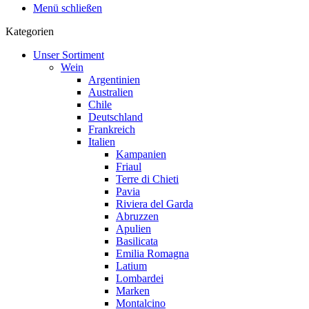
Menü schließen
Kategorien
Unser Sortiment
Wein
Argentinien
Australien
Chile
Deutschland
Frankreich
Italien
Kampanien
Friaul
Terre di Chieti
Pavia
Riviera del Garda
Abruzzen
Apulien
Basilicata
Emilia Romagna
Latium
Lombardei
Marken
Montalcino