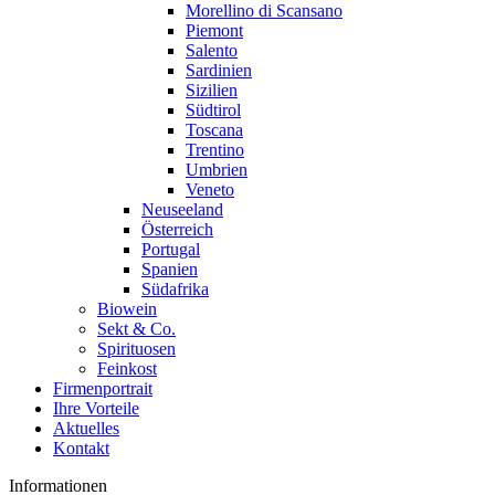
Morellino di Scansano
Piemont
Salento
Sardinien
Sizilien
Südtirol
Toscana
Trentino
Umbrien
Veneto
Neuseeland
Österreich
Portugal
Spanien
Südafrika
Biowein
Sekt & Co.
Spirituosen
Feinkost
Firmenportrait
Ihre Vorteile
Aktuelles
Kontakt
Informationen