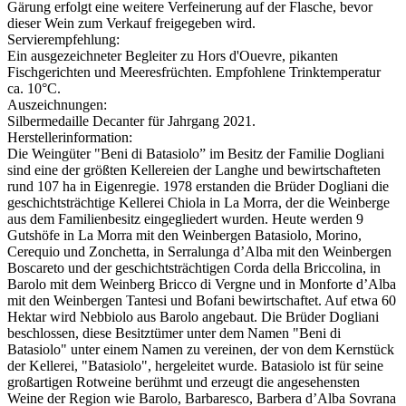
Gärung erfolgt eine weitere Verfeinerung auf der Flasche, bevor
dieser Wein zum Verkauf freigegeben wird.
Servierempfehlung:
Ein ausgezeichneter Begleiter zu Hors d'Ouevre, pikanten
Fischgerichten und Meeresfrüchten. Empfohlene Trinktemperatur
ca. 10°C.
Auszeichnungen:
Silbermedaille Decanter für Jahrgang 2021.
Herstellerinformation:
Die Weingüter "Beni di Batasiolo” im Besitz der Familie Dogliani
sind eine der größten Kellereien der Langhe und bewirtschafteten
rund 107 ha in Eigenregie. 1978 erstanden die Brüder Dogliani die
geschichtsträchtige Kellerei Chiola in La Morra, der die Weinberge
aus dem Familienbesitz eingegliedert wurden. Heute werden 9
Gutshöfe in La Morra mit den Weinbergen Batasiolo, Morino,
Cerequio und Zonchetta, in Serralunga d’Alba mit den Weinbergen
Boscareto und der geschichtsträchtigen Corda della Briccolina, in
Barolo mit dem Weinberg Bricco di Vergne und in Monforte d’Alba
mit den Weinbergen Tantesi und Bofani bewirtschaftet. Auf etwa 60
Hektar wird Nebbiolo aus Barolo angebaut. Die Brüder Dogliani
beschlossen, diese Besitztümer unter dem Namen "Beni di
Batasiolo" unter einem Namen zu vereinen, der von dem Kernstück
der Kellerei, "Batasiolo", hergeleitet wurde. Batasiolo ist für seine
großartigen Rotweine berühmt und erzeugt die angesehensten
Weine der Region wie Barolo, Barbaresco, Barbera d’Alba Sovrana