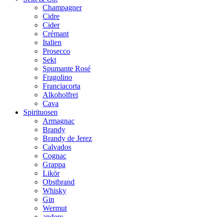
Champagner
Cidre
Cider
Crémant
Italien
Prosecco
Sekt
Spumante Rosé
Fragolino
Franciacorta
Alkoholfrei
Cava
Spirituosen
Armagnac
Brandy
Brandy de Jerez
Calvados
Cognac
Grappa
Likör
Obstbrand
Whisky
Gin
Wermut
andere