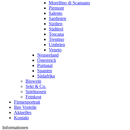
Morellino di Scansano
Piemont
Salento
Sardinien
Sizilien
Südtirol
Toscana
Trentino
Umbrien
Veneto
Neuseeland
Österreich
Portugal
Spanien
Südafrika
Biowein
Sekt & Co.
Spirituosen
Feinkost
Firmenportrait
Ihre Vorteile
Aktuelles
Kontakt
Informationen