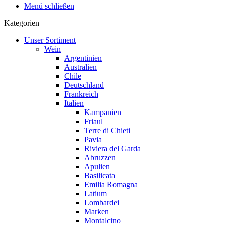
Menü schließen
Kategorien
Unser Sortiment
Wein
Argentinien
Australien
Chile
Deutschland
Frankreich
Italien
Kampanien
Friaul
Terre di Chieti
Pavia
Riviera del Garda
Abruzzen
Apulien
Basilicata
Emilia Romagna
Latium
Lombardei
Marken
Montalcino