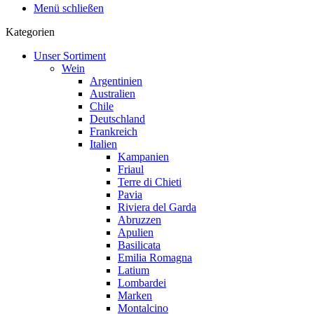
Menü schließen
Kategorien
Unser Sortiment
Wein
Argentinien
Australien
Chile
Deutschland
Frankreich
Italien
Kampanien
Friaul
Terre di Chieti
Pavia
Riviera del Garda
Abruzzen
Apulien
Basilicata
Emilia Romagna
Latium
Lombardei
Marken
Montalcino