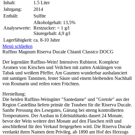
Inhalt:
1.5 Liter
Jahrgang:
2014
Enthält:
Sulfite
Alkoholgehalt: 13,5%
Analysewerte:
Restzucker: < 1 g/l
Säuregehalt: 4,9 g/l
Lagerfähigkeit:
ca. 8-10 Jahre
Menü schließen
Ruffino Magnum Riserva Ducale Chianti Classico DOCG
Der legendäre Ruffino-Wein! Intensives Rubinrot. Komplexe
Aromen von Kirschen und Veilchen mit zarten Anklängen von
Tabak und weißem Pfeffer. Am Gaumen wunderbar ausbalanciert
mit samtigen Tanninen, fester Säure und einem bleibenden Nachhall
von Rosmarin und reifen roten Früchten.
Herstellung:
Die beiden Ruffino-Weingüter "Santedame" und "Gretole" aus der
Region Castellina liefern primär die Trauben für die Riserva Ducale.
Sanfte Pressung des Lesegutes, Gärung bei streng kontrollierten
Temperaturen. Der Ausbau in Edelstahltanks dauert 24 Monate,
bevor der Wein weitere drei Monate auf den Flaschen reift und
anschließend für den Verkauf freigegeben wird. Die Riserva Ducale
verdankt ihren Namen dem Privileg, ab 1890 am Hof des Herzogs