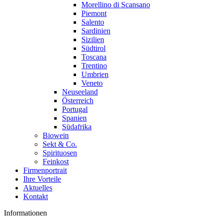
Morellino di Scansano
Piemont
Salento
Sardinien
Sizilien
Südtirol
Toscana
Trentino
Umbrien
Veneto
Neuseeland
Österreich
Portugal
Spanien
Südafrika
Biowein
Sekt & Co.
Spirituosen
Feinkost
Firmenportrait
Ihre Vorteile
Aktuelles
Kontakt
Informationen