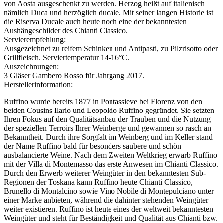
von Aosta ausgeschenkt zu werden. Herzog heißt auf italienisch
nämlich Duca und herzöglich ducale. Mit seiner langen Historie ist
die Riserva Ducale auch heute noch eine der bekanntesten
Aushängeschilder des Chianti Classico.
Servierempfehlung:
Ausgezeichnet zu reifem Schinken und Antipasti, zu Pilzrisotto oder
Grillfleisch. Serviertemperatur 14-16°C.
Auszeichnungen:
3 Gläser Gambero Rosso für Jahrgang 2017.
Herstellerinformation:
Ruffino wurde bereits 1877 in Pontassieve bei Florenz von den
beiden Cousins Ilario und Leopoldo Ruffino gegründet. Sie setzten
Ihren Fokus auf den Qualitätsanbau der Trauben und die Nutzung
der speziellen Terroirs Ihrer Weinberge und gewannen so rasch an
Bekanntheit. Durch ihre Sorgfalt im Weinberg und im Keller stand
der Name Ruffino bald für besonders saubere und schön
ausbalancierte Weine. Nach dem Zweiten Weltkrieg erwarb Ruffino
mit der Villa di Montemasso das erste Anwesen im Chianti Classico.
Durch den Erwerb weiterer Weingüter in den bekanntesten Sub-
Regionen der Toskana kann Ruffino heute Chianti Classico,
Brunello di Montalcino sowie Vino Nobile di Montepulciano unter
einer Marke anbieten, während die dahinter stehenden Weingüter
weiter existieren. Ruffino ist heute eines der weltweit bekanntesten
Weingüter und steht für Beständigkeit und Qualität aus Chianti bzw.