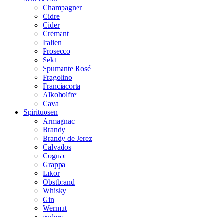
Champagner
Cidre
Cider
Crémant
Italien
Prosecco
Sekt
Spumante Rosé
Fragolino
Franciacorta
Alkoholfrei
Cava
Spirituosen
Armagnac
Brandy
Brandy de Jerez
Calvados
Cognac
Grappa
Likör
Obstbrand
Whisky
Gin
Wermut
andere