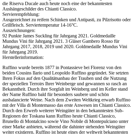
die Riserva Ducale auch heute noch eine der bekanntesten
Aushängeschilder des Chianti Classico.
Servierempfehlung:
Ausgezeichnet zu reifem Schinken und Antipasti, zu Pilzrisotto oder
Grillfleisch. Serviertemperatur 14-16°C.
Auszeichnungen:
92 Punkte James Suckling für Jahrgang 2021. Goldmedaille
Mundus Vini für Jahrgang 2021. 3 Gläser Gambero Rosso für
Jahrgang 2017, 2018, 2019 und 2020. Goldmedaille Mundus Vini
für Jahrgang 2019.
Herstellerinformation:
Ruffino wurde bereits 1877 in Pontassieve bei Florenz von den
beiden Cousins Ilario und Leopoldo Ruffino gegründet. Sie setzten
Ihren Fokus auf den Qualitätsanbau der Trauben und die Nutzung
der speziellen Terroirs Ihrer Weinberge und gewannen so rasch an
Bekanntheit. Durch ihre Sorgfalt im Weinberg und im Keller stand
der Name Ruffino bald für besonders saubere und schön
ausbalancierte Weine. Nach dem Zweiten Weltkrieg erwarb Ruffino
mit der Villa di Montemasso das erste Anwesen im Chianti Classico.
Durch den Erwerb weiterer Weingüter in den bekanntesten Sub-
Regionen der Toskana kann Ruffino heute Chianti Classico,
Brunello di Montalcino sowie Vino Nobile di Montepulciano unter
einer Marke anbieten, während die dahinter stehenden Weingüter
weiter existieren. Ruffino ist heute eines der weltweit bekanntesten