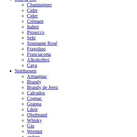
Champagner
Cidre
Cider
Crémant
Italien
Prosecco
Sekt
Spumante Rosé
Fragolino
Franciacorta
Alkoholfrei
Cava
Spirituosen
Armagnac
Brandy
Brandy de Jerez
Calvados
Cognac
Grappa
Likör
Obstbrand
Whisky
Gin
Wermut
andere