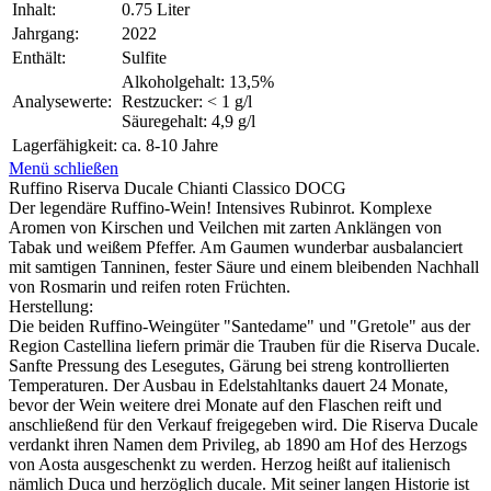
Inhalt:
0.75 Liter
Jahrgang:
2022
Enthält:
Sulfite
Alkoholgehalt: 13,5%
Analysewerte:
Restzucker: < 1 g/l
Säuregehalt: 4,9 g/l
Lagerfähigkeit:
ca. 8-10 Jahre
Menü schließen
Ruffino Riserva Ducale Chianti Classico DOCG
Der legendäre Ruffino-Wein! Intensives Rubinrot. Komplexe
Aromen von Kirschen und Veilchen mit zarten Anklängen von
Tabak und weißem Pfeffer. Am Gaumen wunderbar ausbalanciert
mit samtigen Tanninen, fester Säure und einem bleibenden Nachhall
von Rosmarin und reifen roten Früchten.
Herstellung:
Die beiden Ruffino-Weingüter "Santedame" und "Gretole" aus der
Region Castellina liefern primär die Trauben für die Riserva Ducale.
Sanfte Pressung des Lesegutes, Gärung bei streng kontrollierten
Temperaturen. Der Ausbau in Edelstahltanks dauert 24 Monate,
bevor der Wein weitere drei Monate auf den Flaschen reift und
anschließend für den Verkauf freigegeben wird. Die Riserva Ducale
verdankt ihren Namen dem Privileg, ab 1890 am Hof des Herzogs
von Aosta ausgeschenkt zu werden. Herzog heißt auf italienisch
nämlich Duca und herzöglich ducale. Mit seiner langen Historie ist