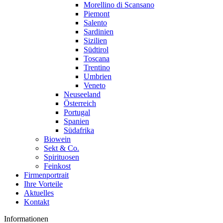
Morellino di Scansano
Piemont
Salento
Sardinien
Sizilien
Südtirol
Toscana
Trentino
Umbrien
Veneto
Neuseeland
Österreich
Portugal
Spanien
Südafrika
Biowein
Sekt & Co.
Spirituosen
Feinkost
Firmenportrait
Ihre Vorteile
Aktuelles
Kontakt
Informationen