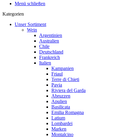
Menü schließen
Kategorien
Unser Sortiment
Wein
Argentinien
Australien
Chile
Deutschland
Frankreich
Italien
Kampanien
Friaul
Terre di Chieti
Pavia
Riviera del Garda
Abruzzen
Apulien
Basilicata
Emilia Romagna
Latium
Lombardei
Marken
Montalcino