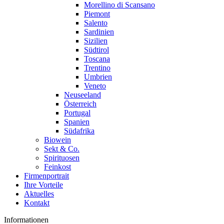
Morellino di Scansano
Piemont
Salento
Sardinien
Sizilien
Südtirol
Toscana
Trentino
Umbrien
Veneto
Neuseeland
Österreich
Portugal
Spanien
Südafrika
Biowein
Sekt & Co.
Spirituosen
Feinkost
Firmenportrait
Ihre Vorteile
Aktuelles
Kontakt
Informationen