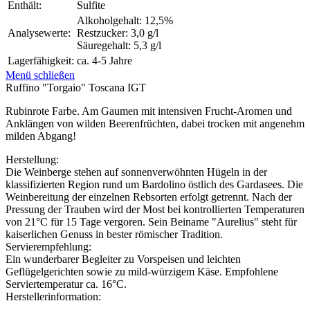
Enthält:
Sulfite
Alkoholgehalt: 12,5%
Analysewerte:
Restzucker: 3,0 g/l
Säuregehalt: 5,3 g/l
Lagerfähigkeit:
ca. 4-5 Jahre
Menü schließen
Ruffino "Torgaio" Toscana IGT
Rubinrote Farbe. Am Gaumen mit intensiven Frucht-Aromen und
Anklängen von wilden Beerenfrüchten, dabei trocken mit angenehm
milden Abgang!
Herstellung:
Die Weinberge stehen auf sonnenverwöhnten Hügeln in der
klassifizierten Region rund um Bardolino östlich des Gardasees. Die
Weinbereitung der einzelnen Rebsorten erfolgt getrennt. Nach der
Pressung der Trauben wird der Most bei kontrollierten Temperaturen
von 21°C für 15 Tage vergoren. Sein Beiname "Aurelius" steht für
kaiserlichen Genuss in bester römischer Tradition.
Servierempfehlung:
Ein wunderbarer Begleiter zu Vorspeisen und leichten
Geflügelgerichten sowie zu mild-würzigem Käse. Empfohlene
Serviertemperatur ca. 16°C.
Herstellerinformation: