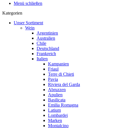
Menü schließen
Kategorien
Unser Sortiment
Wein
Argentinien
Australien
Chile
Deutschland
Frankreich
Italien
Kampanien
Friaul
Terre di Chieti
Pavia
Riviera del Garda
Abruzzen
Apulien
Basilicata
Emilia Romagna
Latium
Lombardei
Marken
Montalcino