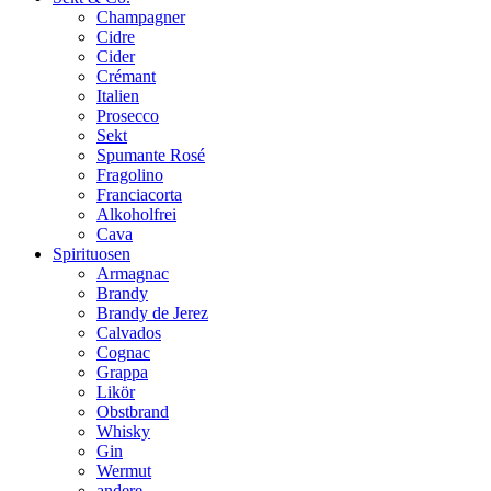
Champagner
Cidre
Cider
Crémant
Italien
Prosecco
Sekt
Spumante Rosé
Fragolino
Franciacorta
Alkoholfrei
Cava
Spirituosen
Armagnac
Brandy
Brandy de Jerez
Calvados
Cognac
Grappa
Likör
Obstbrand
Whisky
Gin
Wermut
andere