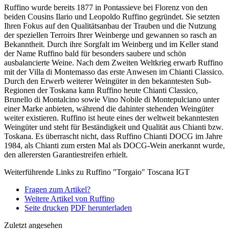
Ruffino wurde bereits 1877 in Pontassieve bei Florenz von den
beiden Cousins Ilario und Leopoldo Ruffino gegründet. Sie setzten
Ihren Fokus auf den Qualitätsanbau der Trauben und die Nutzung
der speziellen Terroirs Ihrer Weinberge und gewannen so rasch an
Bekanntheit. Durch ihre Sorgfalt im Weinberg und im Keller stand
der Name Ruffino bald für besonders saubere und schön
ausbalancierte Weine. Nach dem Zweiten Weltkrieg erwarb Ruffino
mit der Villa di Montemasso das erste Anwesen im Chianti Classico.
Durch den Erwerb weiterer Weingüter in den bekanntesten Sub-
Regionen der Toskana kann Ruffino heute Chianti Classico,
Brunello di Montalcino sowie Vino Nobile di Montepulciano unter
einer Marke anbieten, während die dahinter stehenden Weingüter
weiter existieren. Ruffino ist heute eines der weltweit bekanntesten
Weingüter und steht für Beständigkeit und Qualität aus Chianti bzw.
Toskana. Es überrascht nicht, dass Ruffino Chianti DOCG im Jahre
1984, als Chianti zum ersten Mal als DOCG-Wein anerkannt wurde,
den allerersten Garantiestreifen erhielt.
Weiterführende Links zu Ruffino "Torgaio" Toscana IGT
Fragen zum Artikel?
Weitere Artikel von Ruffino
Seite drucken
PDF herunterladen
Zuletzt angesehen