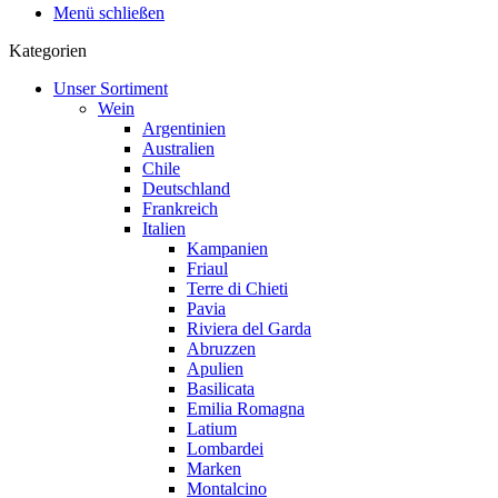
Menü schließen
Kategorien
Unser Sortiment
Wein
Argentinien
Australien
Chile
Deutschland
Frankreich
Italien
Kampanien
Friaul
Terre di Chieti
Pavia
Riviera del Garda
Abruzzen
Apulien
Basilicata
Emilia Romagna
Latium
Lombardei
Marken
Montalcino