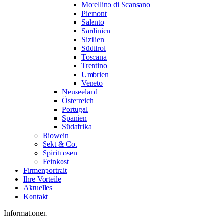
Morellino di Scansano
Piemont
Salento
Sardinien
Sizilien
Südtirol
Toscana
Trentino
Umbrien
Veneto
Neuseeland
Österreich
Portugal
Spanien
Südafrika
Biowein
Sekt & Co.
Spirituosen
Feinkost
Firmenportrait
Ihre Vorteile
Aktuelles
Kontakt
Informationen