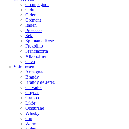
Champagner
Cidre
Cider
Crémant
Italien
Prosecco
Sekt
Spumante Rosé
Fragolino
Franciacorta
Alkoholfrei
Cava
Spirituosen
Armagnac
Brandy
Brandy de Jerez
Calvados
Cognac
Grappa
Likör
Obstbrand
Whisky
Gin
Wermut
andere