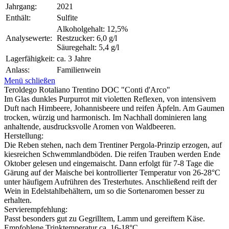
Jahrgang:
2021
Enthält:
Sulfite
Alkoholgehalt: 12,5%
Analysewerte:
Restzucker: 6,0 g/l
Säuregehalt: 5,4 g/l
Lagerfähigkeit:
ca. 3 Jahre
Anlass:
Familienwein
Menü schließen
Teroldego Rotaliano Trentino DOC "Conti d'Arco"
Im Glas dunkles Purpurrot mit violetten Reflexen, von intensivem
Duft nach Himbeere, Johannisbeere und reifen Äpfeln. Am Gaumen
trocken, würzig und harmonisch. Im Nachhall dominieren lang
anhaltende, ausdrucksvolle Aromen von Waldbeeren.
Herstellung:
Die Reben stehen, nach dem Trentiner Pergola-Prinzip erzogen, auf
kiesreichen Schwemmlandböden. Die reifen Trauben werden Ende
Oktober gelesen und eingemaischt. Dann erfolgt für 7-8 Tage die
Gärung auf der Maische bei kontrollierter Temperatur von 26-28°C
unter häufigem Aufrühren des Tresterhutes. Anschließend reift der
Wein in Edelstahlbehältern, um so die Sortenaromen besser zu
erhalten.
Servierempfehlung:
Passt besonders gut zu Gegrilltem, Lamm und gereiftem Käse.
Empfohlene Trinktemperatur ca. 16-18°C.