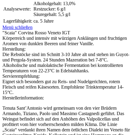
Alkoholgehalt: 13,0%
Analysewerte:
Restzucker: 6 g/l
Säuregehalt: 5,5 g/l
Lagerfähigkeit:
ca. 5 Jahre
Menü schließen
"Scaia" Corvina Rosso Veneto IGT
Körperreich und intensiv mit würzigen Anklängen und fruchtigen
Aromen von dunklen Beeren und feiner Vanille.
Herstellung:
Die Rebstöcke sind im Schnitt 3-10 Jahre alt und stehen im Guyot-
und Pergola-System. 24 Stunden Mazeration bei 7-8°C.
Alkoholische und malolaktische Fermentation bei kontrollierten
Temperaturen von 22-23°C in Edelstahltanks.
Servierempfehlung:
Eignet sich besonders gut zu Reis- und Nudelgerichten, rotem
Fleisch und reifen Käsesorten. Empfohlene Trinktemperatur 14-
15°C.
Herstellerinformation:
Tenuta Sant’Antonio wird gemeinsam von den vier Brüdern
Armando, Tiziano, Paolo und Massimo Castagnedi geführt. Das
Weingut befindet sich auf den Anhöhen des Valpolicellas und
profitiert vom hier vorherrschenden milden Klima. Die Linie
„Scaia“ verdankt ihren Namen dem örtlichen Dialekt im Veneto für