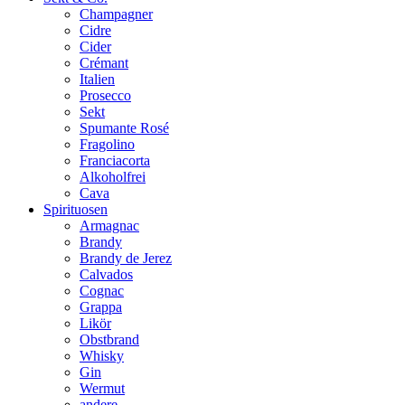
Champagner
Cidre
Cider
Crémant
Italien
Prosecco
Sekt
Spumante Rosé
Fragolino
Franciacorta
Alkoholfrei
Cava
Spirituosen
Armagnac
Brandy
Brandy de Jerez
Calvados
Cognac
Grappa
Likör
Obstbrand
Whisky
Gin
Wermut
andere