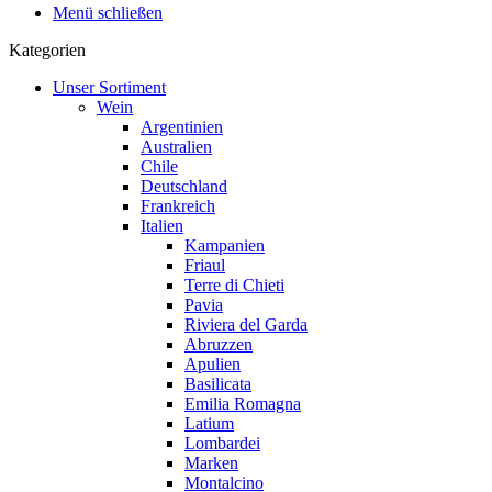
Menü schließen
Kategorien
Unser Sortiment
Wein
Argentinien
Australien
Chile
Deutschland
Frankreich
Italien
Kampanien
Friaul
Terre di Chieti
Pavia
Riviera del Garda
Abruzzen
Apulien
Basilicata
Emilia Romagna
Latium
Lombardei
Marken
Montalcino