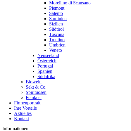
Morellino di Scansano
Piemont
Salento
Sardinien
Sizilien
Südtirol
Toscana
Trentino
Umbrien
Veneto
Neuseeland
Österreich
Portugal
Spanien
Südafrika
Biowein
Sekt & Co.
Spirituosen
Feinkost
Firmenportrait
Ihre Vorteile
Aktuelles
Kontakt
Informationen