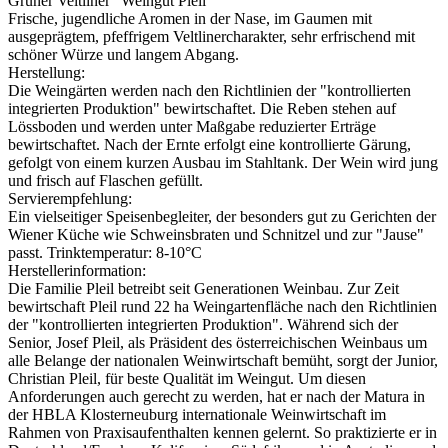
Grüner Veltliner "Weingut Pleil"
Frische, jugendliche Aromen in der Nase, im Gaumen mit
ausgeprägtem, pfeffrigem Veltlinercharakter, sehr erfrischend mit
schöner Würze und langem Abgang.
Herstellung:
Die Weingärten werden nach den Richtlinien der "kontrollierten
integrierten Produktion" bewirtschaftet. Die Reben stehen auf
Lössboden und werden unter Maßgabe reduzierter Erträge
bewirtschaftet. Nach der Ernte erfolgt eine kontrollierte Gärung,
gefolgt von einem kurzen Ausbau im Stahltank. Der Wein wird jung
und frisch auf Flaschen gefüllt.
Servierempfehlung:
Ein vielseitiger Speisenbegleiter, der besonders gut zu Gerichten der
Wiener Küche wie Schweinsbraten und Schnitzel und zur "Jause"
passt. Trinktemperatur: 8-10°C
Herstellerinformation:
Die Familie Pleil betreibt seit Generationen Weinbau. Zur Zeit
bewirtschaft Pleil rund 22 ha Weingartenfläche nach den Richtlinien
der "kontrollierten integrierten Produktion". Während sich der
Senior, Josef Pleil, als Präsident des österreichischen Weinbaus um
alle Belange der nationalen Weinwirtschaft bemüht, sorgt der Junior,
Christian Pleil, für beste Qualität im Weingut. Um diesen
Anforderungen auch gerecht zu werden, hat er nach der Matura in
der HBLA Klosterneuburg internationale Weinwirtschaft im
Rahmen von Praxisaufenthalten kennen gelernt. So praktizierte er in