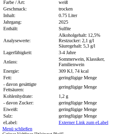
Farbe / Art:
weiß
Geschmack:
trocken
Inhalt:
0.75 Liter
Jahrgang:
2025
Enthält:
Sulfite
Alkoholgehalt: 12,5%
Analysewerte:
Restzucker: 2,1 g/l
Säuregehalt: 5,3 g/l
Lagerfähigkeit:
3-4 Jahre
Sommerwein, Klassiker,
Anlass:
Familienwein
Energie:
309 KJ, 74 kcal
Fett:
geringfügige Menge
- davon gesättigte
geringfügige Menge
Fettsäuren:
Kohlenhydrate:
1,2 g
- davon Zucker:
geringfügige Menge
Eiweiß:
geringfügige Menge
Salz:
geringfügige Menge
eLabel:
Externer Link zum eLabel
Menü schließen