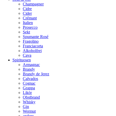
Champagner
Cidre
Cider
Crémant
Italien
Prosecco
Sekt
Spumante Rosé
Fragolino
Franciacorta
Alkoholfrei
Cava
Spirituosen
Armagnac
Brandy
Brandy de Jerez
Calvados
Cognac
Grappa
Likör
Obstbrand
Whisky
Gin
Wermut
andere