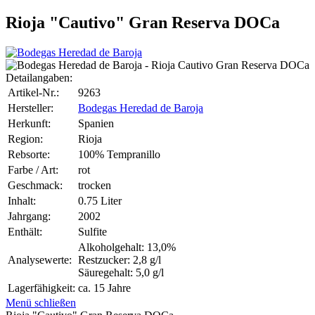
Rioja "Cautivo" Gran Reserva DOCa
Detailangaben:
Artikel-Nr.:
9263
Hersteller:
Bodegas Heredad de Baroja
Herkunft:
Spanien
Region:
Rioja
Rebsorte:
100% Tempranillo
Farbe / Art:
rot
Geschmack:
trocken
Inhalt:
0.75 Liter
Jahrgang:
2002
Enthält:
Sulfite
Alkoholgehalt: 13,0%
Analysewerte:
Restzucker: 2,8 g/l
Säuregehalt: 5,0 g/l
Lagerfähigkeit:
ca. 15 Jahre
Menü schließen