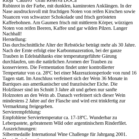
Rioja "Cautivo" Gran Reserva DOCa
Rubinrot in der Farbe, mit dunklen, kaminroten Anklängen. In der
Nase ausdrucksvoll mit fruchtigen Noten von reifen Kirschen sowie
Nuancen von schwarzer Schokolade und frisch gerösteten
Kaffeebohnen. Am Gaumen frisch mit mittlerem Körper, würzigen
Noten von reifen Beeren, Kaffee und gar wilden Pilzen. Langer
Nachhall!
Herstellung:
Das durchschnittliche Alter der Rebstöcke beträgt mehr als 30 Jahre.
Nach der Ernte erfolgt eine Karbonmazeration, bei der ganze
Trauben in Edelstahltanks eine temperaturgeführte Gärung
durchlaufen, um die natürlichen Aromen der Trauben zu
konservieren. Die Fermentation findet unter kontrollierter
Tempertatur von ca. 28ºC bei einer Mazerazionsperiode von rund 16
Tagen statt. Im Anschluss verfeinert sich der Wein 36 Monate in
Barriques aus amerikanischer und französischer Eiche. Die
Holzfässer sind im Schnitt 3 Jahre alt und geben nur sanfte
Holznoten an den Wein ab. Danach verfeinert sich dieser Wein
mindestens 2 Jahre auf der Flasche und wird erst trinkfertig zur
Vermarktung freigegeben.
Servierempfehlung:
Empfohlene Serviertemperatur ca. 17-18ºC. Wunderbar zu
Leberpastete, gebratenem Wild oder argentinischem Rinderfilet.
Auszeichnungen:
Silbermedaille International Wine Challenge für Jahrgang 2001.