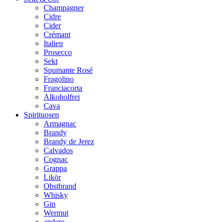
Champagner
Cidre
Cider
Crémant
Italien
Prosecco
Sekt
Spumante Rosé
Fragolino
Franciacorta
Alkoholfrei
Cava
Spirituosen
Armagnac
Brandy
Brandy de Jerez
Calvados
Cognac
Grappa
Likör
Obstbrand
Whisky
Gin
Wermut
andere