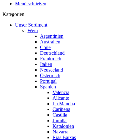
Menü schließen
Kategorien
Unser Sortiment
Wein
Argentinien
Australien
Chile
Deutschland
Frankreich
Italien
Neuseeland
Österreich
Portugal
Spanien
Valencia
Alicante
La Mancha
Cariñena
Castilla
Jumilla
Katalonien
Navarra
Rias Baixas