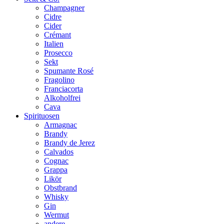
Champagner
Cidre
Cider
Crémant
Italien
Prosecco
Sekt
Spumante Rosé
Fragolino
Franciacorta
Alkoholfrei
Cava
Spirituosen
Armagnac
Brandy
Brandy de Jerez
Calvados
Cognac
Grappa
Likör
Obstbrand
Whisky
Gin
Wermut
andere